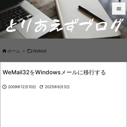


メニュ

サイド



ホーム
>
WeMail
前へ

WeMail32をWindowsメールに移行する
次へ


2009年12月10日

2025年6月3日
検索