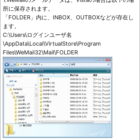
o
k
所に保存されます。
k
「FOLDER」内に、INBOX、OUTBOXなどが存在し
ます。
C:\Users\ログインユーザ名
\AppData\Local\VirtualStore\Program
Files\WeMail32\Mail\FOLDER