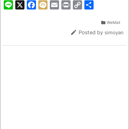
Li
X
F
M
E
Pr
C
共
n
a
ix
m
in
o
有
e
c
i
ai
t
p

WeMail
e
l
y

Posted by
simoyan
b
Li
o
n
o
k
k