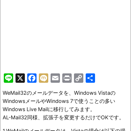
Li
X
F
M
E
Pr
C
共
n
a
ix
m
in
o
有
WeMail32のメールデータを、Windows Vistaの
e
c
i
ai
t
p
WindowsメールやWindows 7で使うことの多い
e
l
y
Windows Live Mailに移行してみます。
b
Li
AL-Mail32同様、拡張子を変更するだけでOKです。
o
n
1.WeMailのメールデータは、Vistaの場合は以下の場