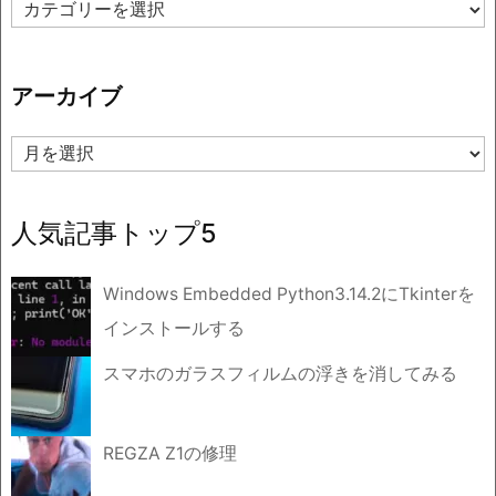
カ
テ
ゴ
リ
アーカイブ
ー
ア
ー
カ
イ
人気記事トップ5
ブ
Windows Embedded Python3.14.2にTkinterを
インストールする
スマホのガラスフィルムの浮きを消してみる
REGZA Z1の修理