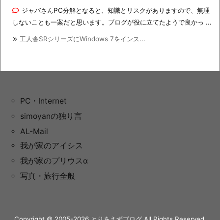
ジャバさんPC分解となると、知識とリスクがありますので、無理
しないことも一案だと思います。ブログが役に立てたようで良かっ ...
工人舎SRシリーズにWindows 7をインス...
PC・Internet
simoyanの独り言
AL-Mail
我が家のアイシス
我が家のプリウスα
写真・旅行全般
Copyright ©
2005
-2026
とりあえずブログ
All Rights Reserved.