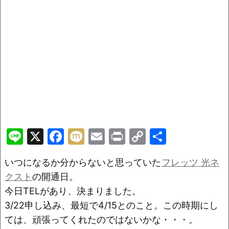
Li
X
F
M
E
Pr
C
共
n
a
ix
m
in
o
有
いつになるか分からないと思っていた
フレッツ 光ネ
e
c
i
ai
t
p
クスト
の開通日。
e
l
y
今日TELがあり、決まりました。
b
Li
3/22申し込み、最短で4/15とのこと。この時期にし
o
n
ては、頑張ってくれたのではないかな・・・。