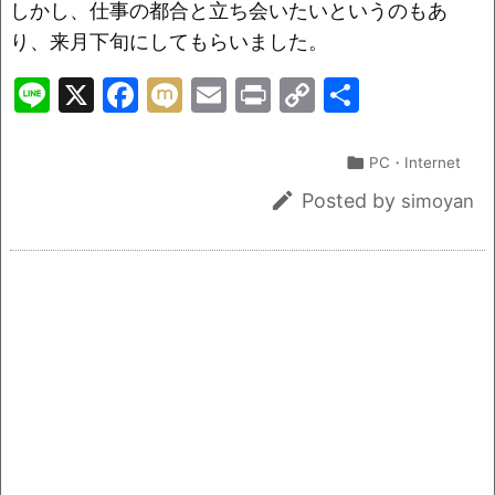
o
k
しかし、仕事の都合と立ち会いたいというのもあ
k
り、来月下旬にしてもらいました。
Li
X
F
M
E
Pr
C
共
n
a
ix
m
in
o
有
e
c
i
ai
t
p

PC・Internet
e
l
y

Posted by
simoyan
b
Li
o
n
o
k
k