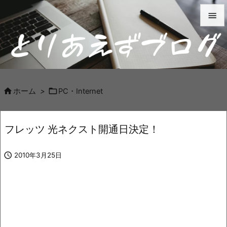


メニュ

サイド



ホーム
>
PC・Internet
前へ

フレッツ 光ネクスト開通日決定！
次へ


2010年3月25日
検索