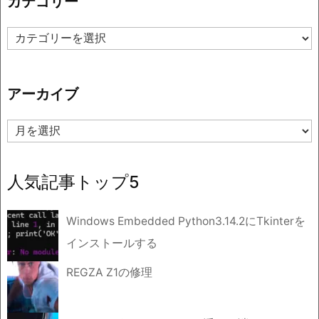
カテゴリー
カ
テ
ゴ
リ
アーカイブ
ー
ア
ー
カ
イ
人気記事トップ5
ブ
Windows Embedded Python3.14.2にTkinterを
インストールする
REGZA Z1の修理