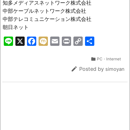
知多メディアスネットワーク株式会社
中部ケーブルネットワーク株式会社
中部テレコミュニケーション株式会社
朝日ネット
Li
X
F
M
E
Pr
C
共
n
a
ix
m
in
o
有
e
c
i
ai
t
p

PC・Internet
e
l
y

Posted by
simoyan
b
Li
o
n
o
k
k