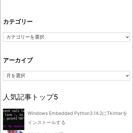
カテゴリー
カ
テ
ゴ
リ
アーカイブ
ー
ア
ー
カ
イ
人気記事トップ5
ブ
Windows Embedded Python3.14.2にTkinterを
インストールする