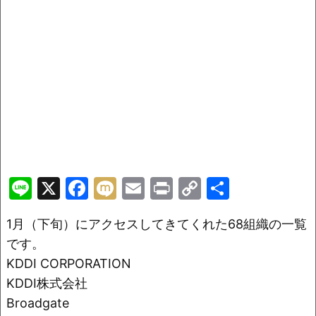
Li
X
F
M
E
Pr
C
共
n
a
ix
m
in
o
有
1月（下旬）にアクセスしてきてくれた68組織の一覧
e
c
i
ai
t
p
です。
e
l
y
KDDI CORPORATION
b
Li
KDDI株式会社
o
n
Broadgate