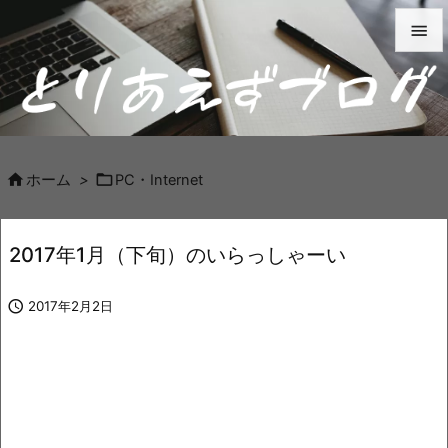


メニュ

サイド



ホーム
>
PC・Internet
前へ

2017年1月（下旬）のいらっしゃーい
次へ


2017年2月2日
検索