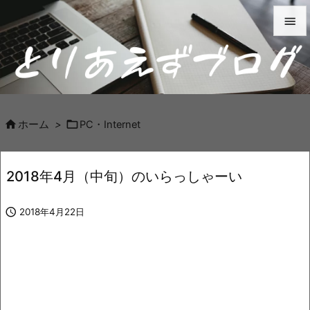


メニュ

サイド



ホーム
>
PC・Internet
前へ

2018年4月（中旬）のいらっしゃーい
次へ


2018年4月22日
検索