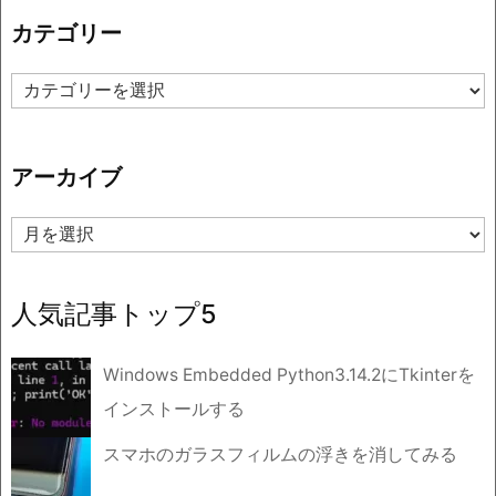
カテゴリー
カ
テ
ゴ
リ
アーカイブ
ー
ア
ー
カ
イ
人気記事トップ5
ブ
Windows Embedded Python3.14.2にTkinterを
インストールする
スマホのガラスフィルムの浮きを消してみる