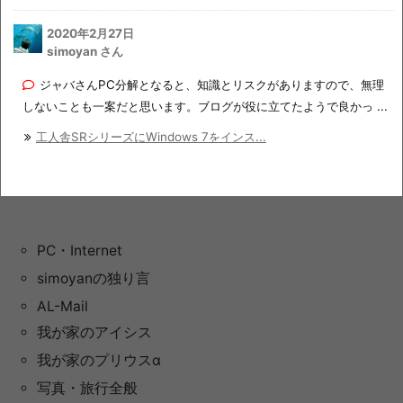
2020年2月27日
simoyan さん
ジャバさんPC分解となると、知識とリスクがありますので、無理
しないことも一案だと思います。ブログが役に立てたようで良かっ ...
工人舎SRシリーズにWindows 7をインス...
PC・Internet
simoyanの独り言
AL-Mail
我が家のアイシス
我が家のプリウスα
写真・旅行全般