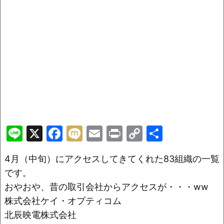
Li
X
F
M
E
Pr
C
共
n
a
ix
m
in
o
有
4月（中旬）にアクセスしてきてくれた83組織の一覧
e
c
i
ai
t
p
です。
e
l
y
おやおや、昔の取引会社からアクセスが・・・ww
b
Li
株式会社ケイ・オプティコム
o
n
北辰映電株式会社