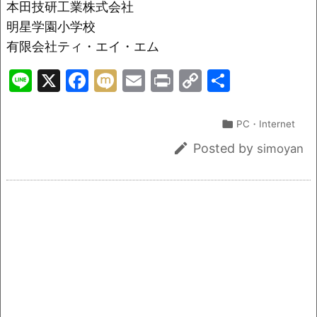
本田技研工業株式会社
明星学園小学校
有限会社ティ・エイ・エム
Li
X
F
M
E
Pr
C
共
n
a
ix
m
in
o
有
e
c
i
ai
t
p

PC・Internet
e
l
y

Posted by
simoyan
b
Li
o
n
o
k
k