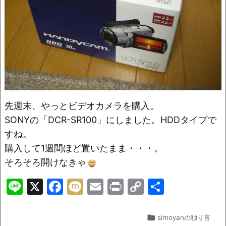
o
k
k
先週末、やっとビデオカメラを購入。
SONYの「DCR-SR100」にしました。HDDタイプで
すね。
購入して1週間ほど置いたまま・・・。
そろそろ開けなきゃ
Li
X
F
M
E
Pr
C
共
n
a
ix
m
in
o
有
e
c
i
ai
t
p

simoyanの独り言