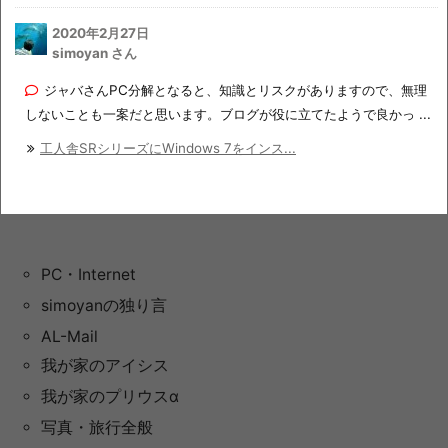
2020年2月27日
simoyan さん
ジャバさんPC分解となると、知識とリスクがありますので、無理
しないことも一案だと思います。ブログが役に立てたようで良かっ ...
工人舎SRシリーズにWindows 7をインス...
PC・Internet
simoyanの独り言
AL-Mail
我が家のアイシス
我が家のプリウスα
写真・旅行全般