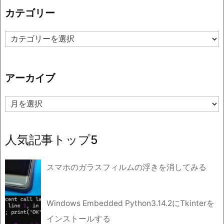
カテゴリー
カ
テ
ゴ
リ
アーカイブ
ー
ア
ー
カ
イ
人気記事トップ5
ブ
スマホのガラスフィルムの浮きを消してみる
Windows Embedded Python3.14.2にTkinterを
インストールする