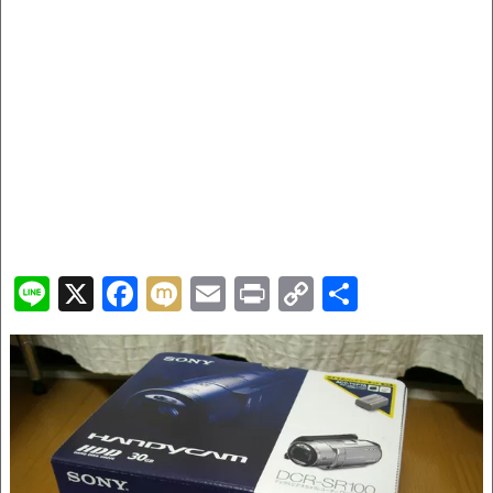
Li
X
F
M
E
Pr
C
共
n
a
ix
m
in
o
有
e
c
i
ai
t
p
e
l
y
b
Li
o
n