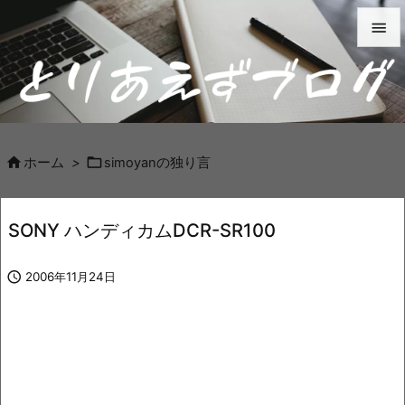


メニュ

サイド



ホーム
>
simoyanの独り言
前へ

SONY ハンディカムDCR-SR100
次へ


2006年11月24日
検索