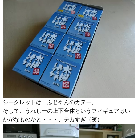
o
k
k
シークレットは、ふじやんのカヌー。
そして、うれしーの上下合体というフィギュアはい
かがなものかと・・・、デカすぎ（笑）