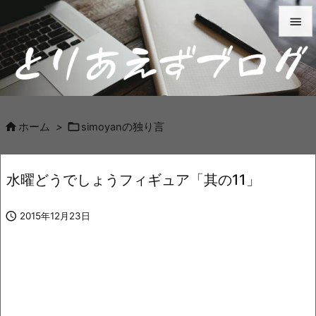


メニュ

サイド



ホーム
>
simoyanの独り言
前へ

水曜どうでしょうフィギュア「其の11」
次へ


2015年12月23日
検索