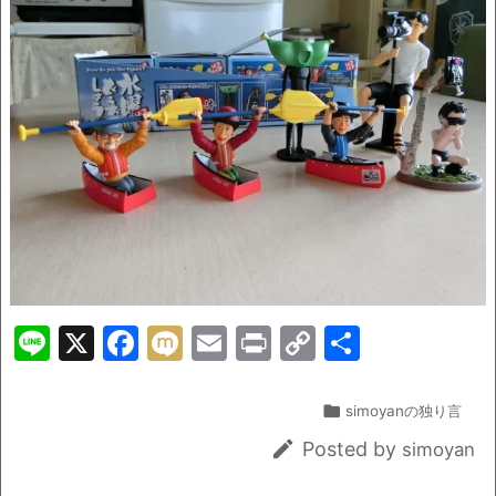
Li
X
F
M
E
Pr
C
共
n
a
ix
m
in
o
有
e
c
i
ai
t
p

simoyanの独り言
e
l
y

Posted by
simoyan
b
Li