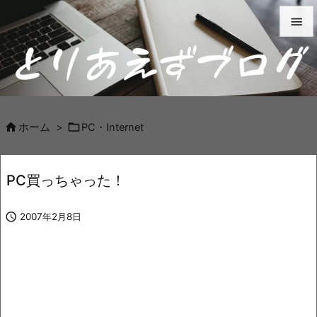


メニュ

サイド



ホーム
>
PC・Internet
前へ

PC買っちゃった！
次へ


2007年2月8日
検索