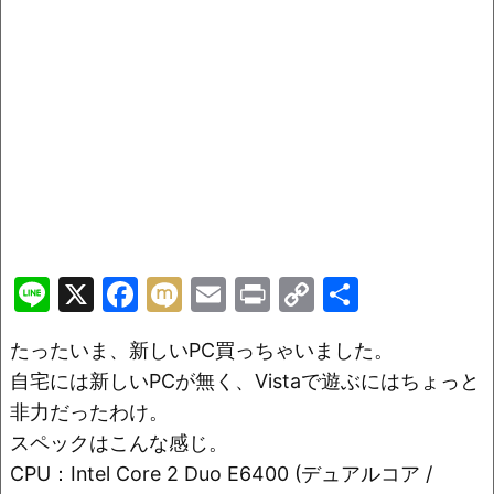
Li
X
F
M
E
Pr
C
共
n
a
ix
m
in
o
有
たったいま、新しいPC買っちゃいました。
e
c
i
ai
t
p
自宅には新しいPCが無く、Vistaで遊ぶにはちょっと
e
l
y
非力だったわけ。
b
Li
スペックはこんな感じ。
o
n
CPU：Intel Core 2 Duo E6400 (デュアルコア /