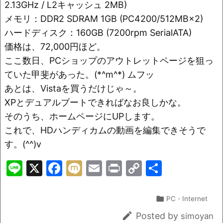
o
k
2.13GHz / L2キャッシュ 2MB)
k
メモリ：DDR2 SDRAM 1GB (PC4200/512MB×2)
ハードディスク：160GB (7200rpm SerialATA)
価格は、72,000円ほど。
ここ数日、PCショップのアウトレットページを狙っ
ていた甲斐があった。(*^m^*) ムフッ
あとは、Vistaを買うだけじゃ～。
XPとデュアルブートできればなお良しかな。
そのうち、ホームページにUPします。
これで、HDハンディカムの動画を編集できそうで
す。(^^)v
Li
X
F
M
E
Pr
C
共
n
a
ix
m
in
o
有
e
c
i
ai
t
p

PC・Internet
e
l
y

Posted by
simoyan