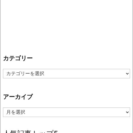
カテゴリー
カ
テ
ゴ
リ
アーカイブ
ー
ア
ー
カ
イ