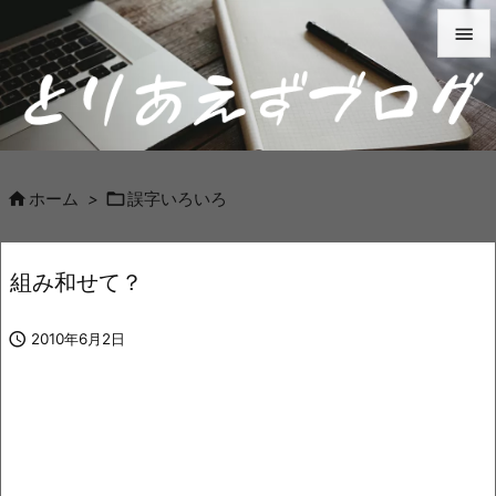


メニュ

サイド



ホーム
>
誤字いろいろ
前へ

組み和せて？
次へ


2010年6月2日
検索