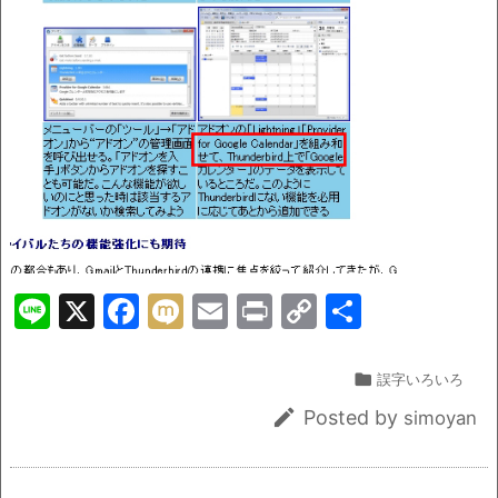
o
k
k
Li
X
F
M
E
Pr
C
共
n
a
ix
m
in
o
有
e
c
i
ai
t
p

誤字いろいろ
e
l
y

Posted by
simoyan
b
Li
o
n