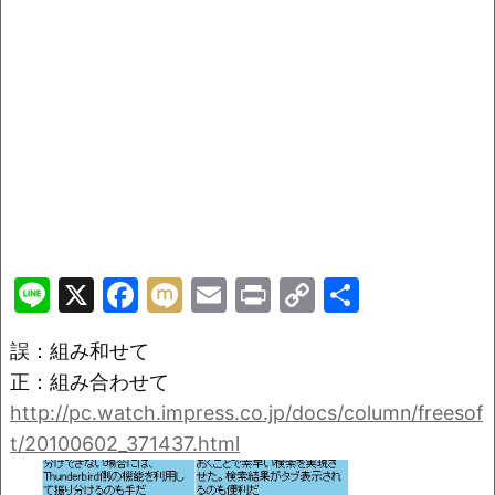
Li
X
F
M
E
Pr
C
共
n
a
ix
m
in
o
有
誤：組み和せて
e
c
i
ai
t
p
正：組み合わせて
e
l
y
http://pc.watch.impress.co.jp/docs/column/freesof
b
Li
t/20100602_371437.html
o
n