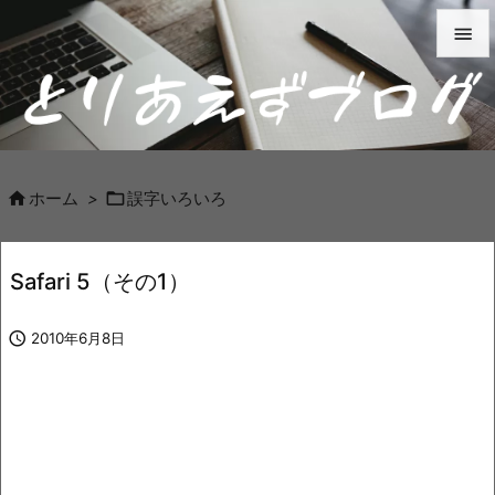


メニュ

サイド



ホーム
>
誤字いろいろ
前へ

Safari 5（その1）
次へ


2010年6月8日
検索