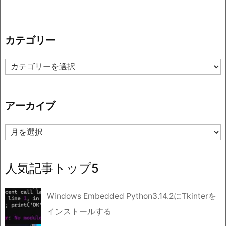
カテゴリー
カ
テ
ゴ
リ
アーカイブ
ー
ア
ー
カ
イ
人気記事トップ5
ブ
Windows Embedded Python3.14.2にTkinterを
インストールする