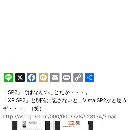
Li
X
F
M
E
Pr
C
共
n
a
ix
m
in
o
有
「SP2」ではなんのことだか・・・。
e
c
i
ai
t
p
「XP SP2」と明確に記さないと、Vista SP2かと思う
e
l
y
ぞ・・・。（笑）
b
Li
http://ascii.jp/elem/000/000/528/528134/?mail
o
n