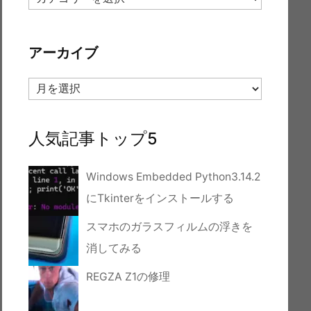
テ
ゴ
リ
アーカイブ
ー
ア
ー
カ
イ
人気記事トップ5
ブ
Windows Embedded Python3.14.2
にTkinterをインストールする
スマホのガラスフィルムの浮きを
消してみる
REGZA Z1の修理