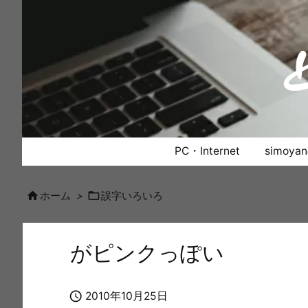
PC・Internet
simoy


ホーム
>
誤字いろいろ
がピンクっぽい

2010年10月25日