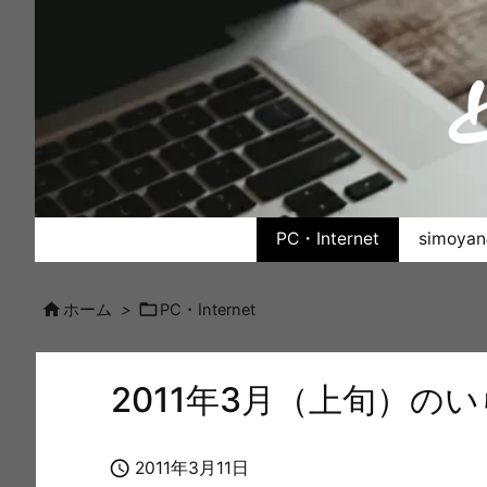
PC・Internet
simoy


ホーム
>
PC・Internet
2011年3月（上旬）の

2011年3月11日