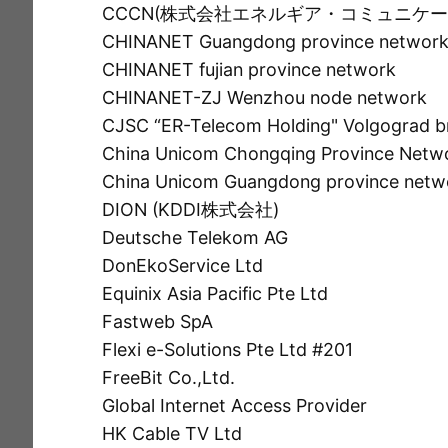
CCCN(株式会社エネルギア・コミュニケー
CHINANET Guangdong province networ
CHINANET fujian province network
CHINANET-ZJ Wenzhou node network
CJSC “ER-Telecom Holding" Volgograd b
China Unicom Chongqing Province Netw
China Unicom Guangdong province netw
DION (KDDI株式会社)
Deutsche Telekom AG
DonEkoService Ltd
Equinix Asia Pacific Pte Ltd
Fastweb SpA
Flexi e-Solutions Pte Ltd #201
FreeBit Co.,Ltd.
Global Internet Access Provider
HK Cable TV Ltd