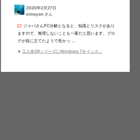
2020年2月27日
simoyan さん
ジャバさんPC分解となると、知識とリスクがあり
ますので、無理しないことも一案だと思います。ブロ
グが役に立てたようで良かっ ...
工人舎SRシリーズにWindows 7をインス...