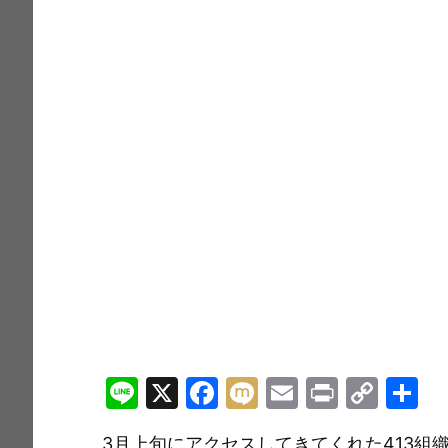
Li
X
F
M
E
Pr
C
n
a
ix
m
in
o
3月上旬にアクセスしてきてくれた413組