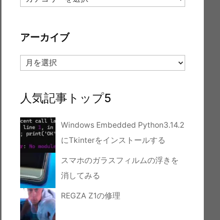
テ
ゴ
リ
アーカイブ
ー
ア
ー
カ
イ
人気記事トップ5
ブ
Windows Embedded Python3.14.2
にTkinterをインストールする
スマホのガラスフィルムの浮きを
消してみる
REGZA Z1の修理