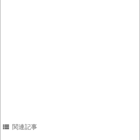
o
n
o
k
k

関連記事