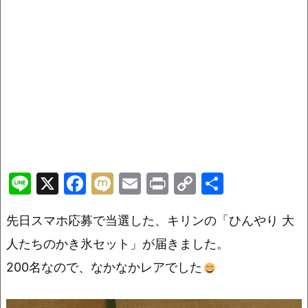
Li
X
F
M
E
Pr
C
共
n
a
ix
m
in
o
有
先日スマホ応募で当選した、キリンの「ひんやり 大
e
c
i
ai
t
p
e
l
y
人たちのかき氷セット」が届きました。
b
Li
200名なので、なかなかレアでした
o
n