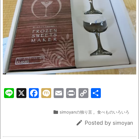
Li
X
F
M
E
Pr
C
共
n
a
ix
m
in
o
有
e
c
i
ai
t
p

simoyanの独り言
,
食べものいろいろ
e
l
y

Posted by
simoyan
b
Li