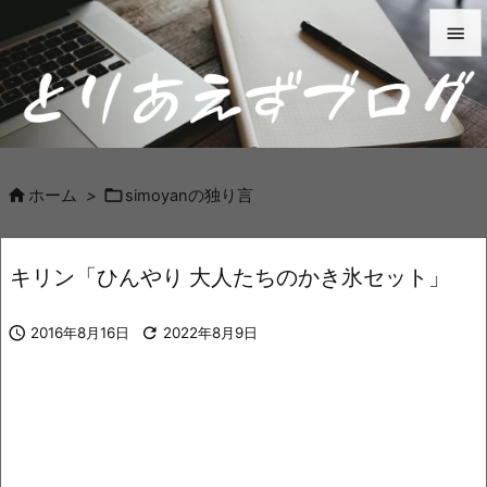


メニュ

サイド



ホーム
>
simoyanの独り言
前へ

キリン「ひんやり 大人たちのかき氷セット」
次へ


2016年8月16日

2022年8月9日
検索