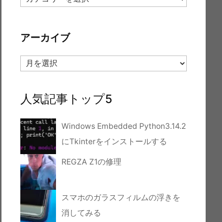
テ
ゴ
リ
アーカイブ
ー
ア
ー
カ
イ
人気記事トップ5
ブ
Windows Embedded Python3.14.2
にTkinterをインストールする
REGZA Z1の修理
スマホのガラスフィルムの浮きを
消してみる