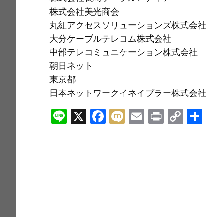
株式会社美光商会
丸紅アクセスソリューションズ株式会社
大分ケーブルテレコム株式会社
中部テレコミュニケーション株式会社
朝日ネット
東京都
日本ネットワークイネイブラー株式会社
Li
X
F
M
E
Pr
C
n
a
ix
m
in
o
e
c
i
ai
t
p
e
l
y
b
Li
o
n
o
k