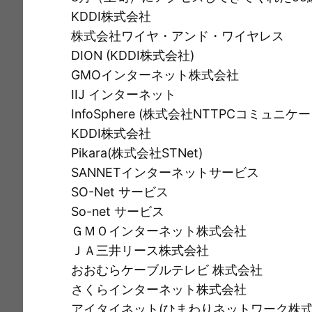
e
c
i
ai
t
p
KDDI株式会社
e
l
y
株式会社ワイヤ・アンド・ワイヤレス
b
Li
DION (KDDI株式会社)
o
n
GMOインターネット株式会社
o
k
IIJ インターネット
k
InfoSphere (株式会社NTTPCコミュニケ
KDDI株式会社
Pikara(株式会社STNet)
SANNETインターネットサービス
SO-Net サービス
So-net サービス
ＧＭＯインターネット株式会社
ＪＡ三井リース株式会社
おおむらケーブルテレビ 株式会社
さくらインターネット株式会社
アイタイネット(ひまわりネットワーク株式