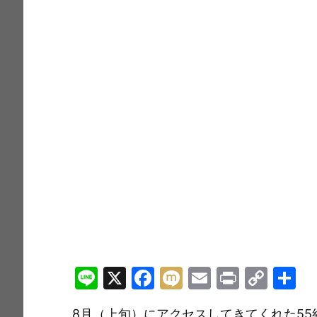
Li
X
F
M
E
Pr
C
n
a
ix
m
in
o
8月（上旬）にアクセスしてきてくれた55