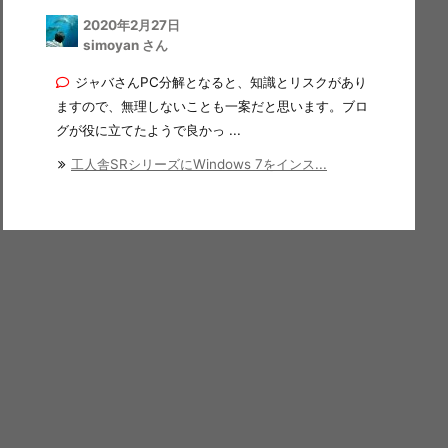
2020年2月27日
simoyan さん
ジャバさんPC分解となると、知識とリスクがあり
ますので、無理しないことも一案だと思います。ブロ
グが役に立てたようで良かっ ...
工人舎SRシリーズにWindows 7をインス...