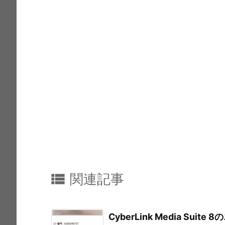
k

関連記事
CyberLink Media Suite