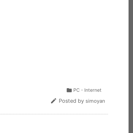
共
有

PC・Internet

Posted by
simoyan