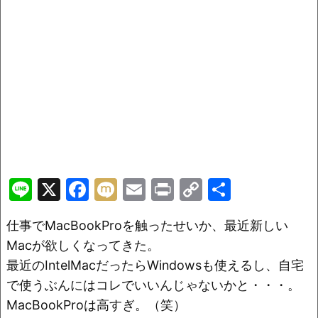
Li
X
F
M
E
Pr
C
共
n
a
ix
m
in
o
有
仕事でMacBookProを触ったせいか、最近新しい
e
c
i
ai
t
p
Macが欲しくなってきた。
e
l
y
最近のIntelMacだったらWindowsも使えるし、自宅
b
Li
で使うぶんにはコレでいいんじゃないかと・・・。
o
n
MacBookProは高すぎ。（笑）