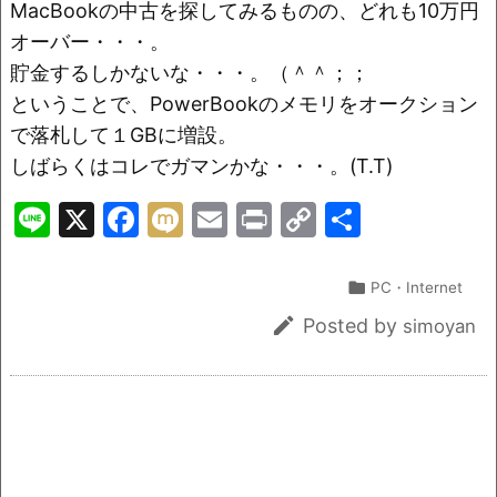
o
k
MacBookの中古を探してみるものの、どれも10万円
k
オーバー・・・。
貯金するしかないな・・・。（＾＾；；
ということで、PowerBookのメモリをオークション
で落札して１GBに増設。
しばらくはコレでガマンかな・・・。(T.T)
Li
X
F
M
E
Pr
C
共
n
a
ix
m
in
o
有
e
c
i
ai
t
p

PC・Internet
e
l
y

Posted by
simoyan
b
Li
o
n
o
k
k