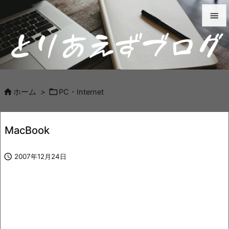


メニュ

サイド



ホーム
>
PC・Internet
前へ

MacBook
次へ


2007年12月24日
検索