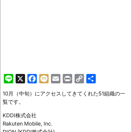
Li
X
F
M
E
Pr
C
共
n
a
ix
m
in
o
有
10月（中旬）にアクセスしてきてくれた51組織の一
e
c
i
ai
t
p
覧です。
e
l
y
b
Li
KDDI株式会社
o
n
Rakuten Mobile, Inc.
DION (KDDI株式会社)