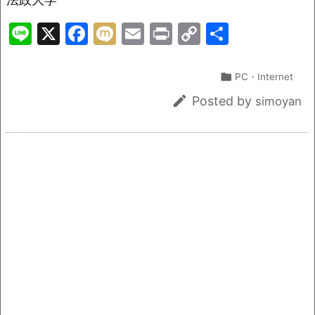
Li
X
F
M
E
Pr
C
共
n
a
ix
m
in
o
有
e
c
i
ai
t
p

PC・Internet
e
l
y

Posted by
simoyan
b
Li
o
n
o
k
k