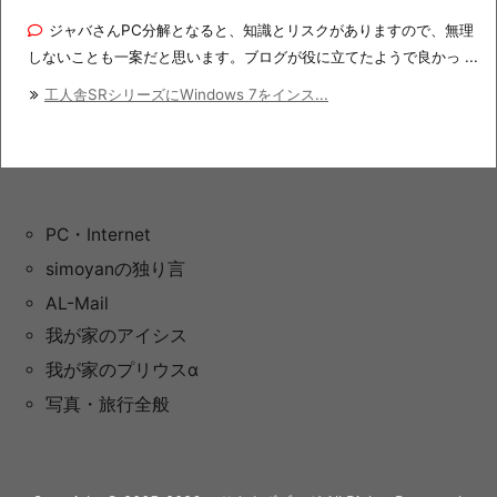
ジャバさんPC分解となると、知識とリスクがありますので、無理
しないことも一案だと思います。ブログが役に立てたようで良かっ ...
工人舎SRシリーズにWindows 7をインス...
PC・Internet
simoyanの独り言
AL-Mail
我が家のアイシス
我が家のプリウスα
写真・旅行全般