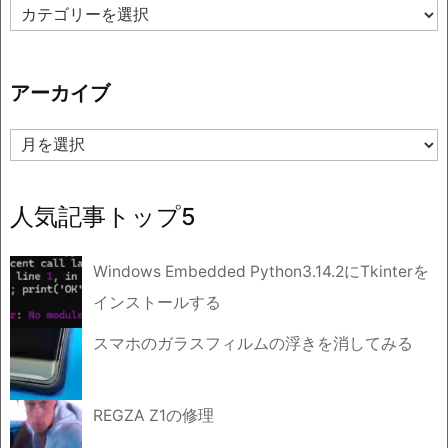
カ
テ
ゴ
リ
アーカイブ
ー
ア
ー
カ
イ
人気記事トップ5
ブ
Windows Embedded Python3.14.2にTkinterを
インストールする
スマホのガラスフィルムの浮きを消してみる
REGZA Z1の修理