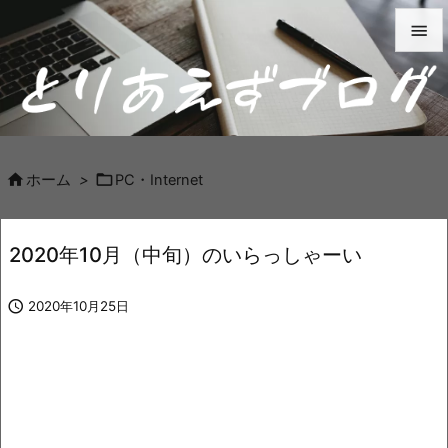


メニュ

サイド



ホーム
>
PC・Internet
前へ

2020年10月（中旬）のいらっしゃーい
次へ


2020年10月25日
検索