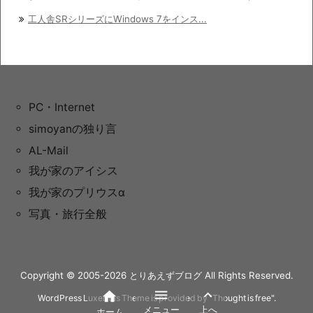
工人舎SRシリーズにWindows 7をインス...
PC・Internet
simoyanの独り言
AL-Mail
我が家のアイシス
我が家のプリウスα
写真・旅行全般
Copyright ©
2005
-2026
とりあえずブログ
All Rights Reserved.



WordPress Luxeritas Theme is provided by "
Thought is free
".
メニュー
上へ
ホーム