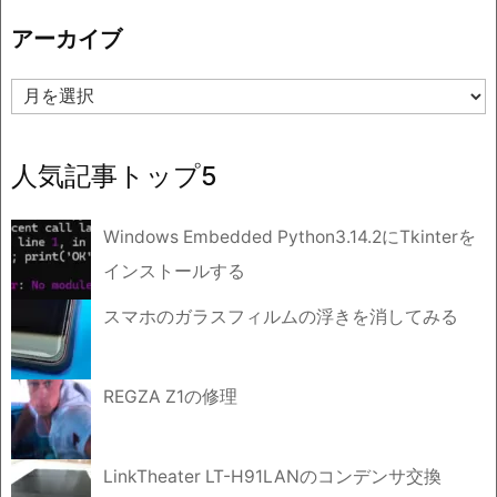
リ
アーカイブ
ー
ア
ー
カ
イ
人気記事トップ5
ブ
Windows Embedded Python3.14.2にTkinterを
インストールする
スマホのガラスフィルムの浮きを消してみる
REGZA Z1の修理
LinkTheater LT-H91LANのコンデンサ交換