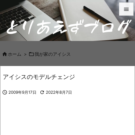


メニュ

サイド



ホーム
>
我が家のアイシス
前へ

アイシスのモデルチェンジ
次へ


2009年9月17日

2022年8月7日
検索