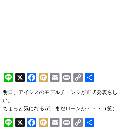
Li
X
F
M
E
Pr
C
共
n
a
ix
m
in
o
有
明日、アイシスのモデルチェンジが正式発表らし
e
c
i
ai
t
p
い。
e
l
y
ちょっと気になるが、まだローンが・・・（笑）
b
Li
Li
X
F
M
E
Pr
C
共
o
n