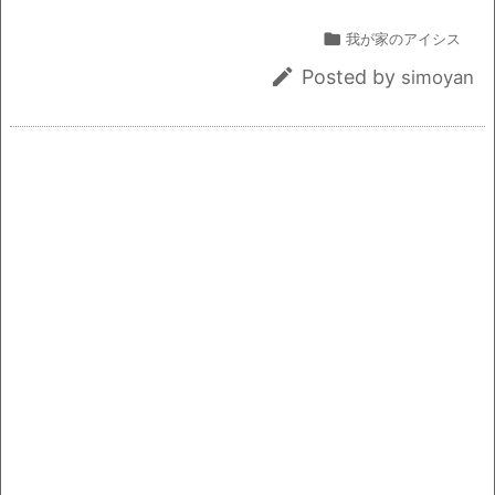
n
a
ix
m
in
o
有
o
k
e
c
i
ai
t
p
k

我が家のアイシス
e
l
y

Posted by
simoyan
b
Li
o
n
o
k
k