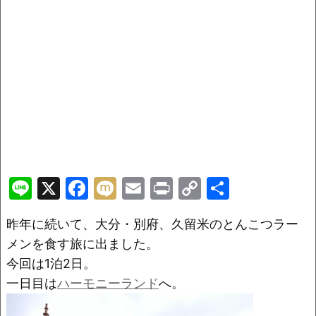
Li
X
F
M
E
Pr
C
共
n
a
ix
m
in
o
有
昨年に続いて、大分・別府、久留米のとんこつラー
e
c
i
ai
t
p
メンを食す旅に出ました。
e
l
y
今回は1泊2日。
b
Li
一日目は
ハーモニーランド
へ。
o
n