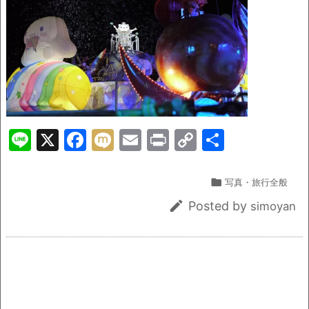
Li
X
F
M
E
Pr
C
共
n
a
ix
m
in
o
有
e
c
i
ai
t
p

写真・旅行全般
e
l
y

Posted by
simoyan
b
Li
o
n
o
k
k