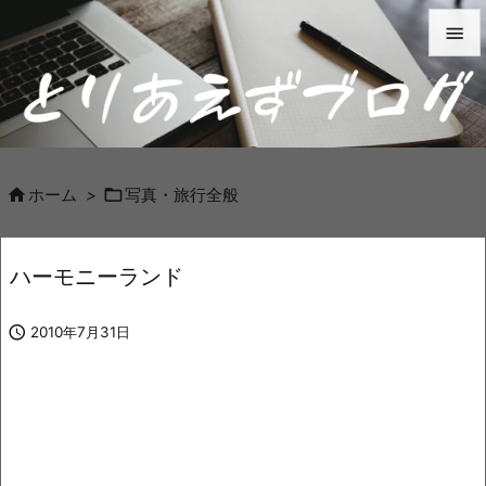


メニュ

サイド



ホーム
>
写真・旅行全般
前へ

ハーモニーランド
次へ


2010年7月31日
検索