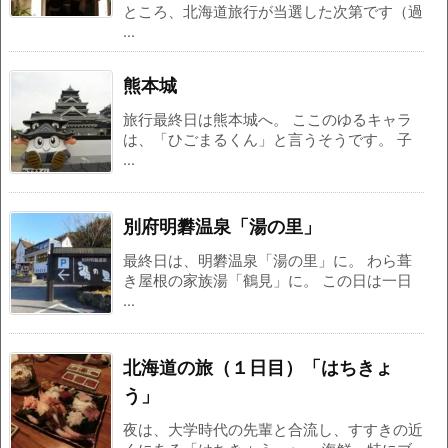
ところ、北海道旅行が当選した次第です（過
...
熊本城
旅行最終日は熊本城へ。 ここのゆるキャラ
は、「ひごまるくん」と言うそうです。 子
...
別府明礬温泉「湯の里」
最終日は、明礬温泉「湯の里」に。 わら葺
き屋根の家族湯「鶴見」に。 この日は一日
...
北海道の旅（１日目）「はちきょ
う」
夜は、大学時代の先輩と合流し、すすきの近