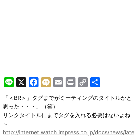
Li
X
F
M
E
Pr
C
共
n
a
ix
m
in
o
有
「＜BR＞」タグまでがミーティングのタイトルかと
e
c
i
ai
t
p
思った・・・。（笑）
e
l
y
リンクタイトルにまでタグを入れる必要はないよね
b
Li
～。
o
n
http://internet.watch.impress.co.jp/docs/news/late