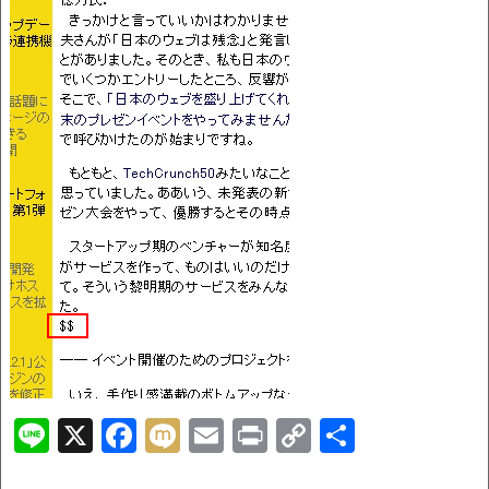
Li
X
F
M
E
Pr
C
共
n
a
ix
m
in
o
有