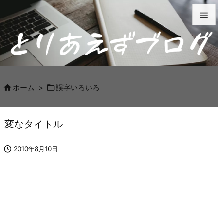


メニュ

サイド



ホーム
>
誤字いろいろ
前へ

変なタイトル
次へ


2010年8月10日
検索