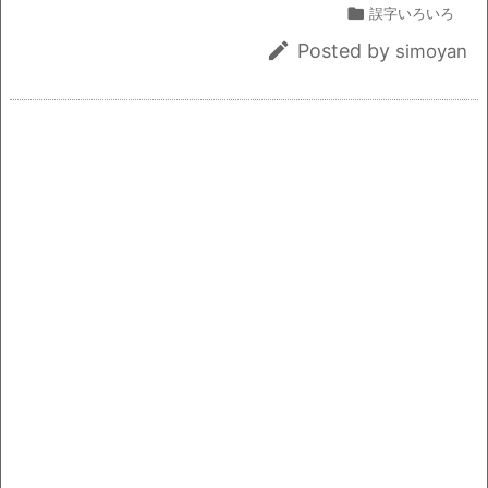
e
c
i
ai
t
p

誤字いろいろ
e
l
y

Posted by
simoyan
b
Li
o
n
o
k
k