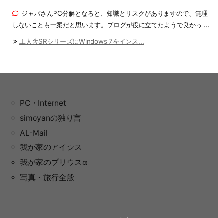
ジャバさんPC分解となると、知識とリスクがありますので、無理
しないことも一案だと思います。ブログが役に立てたようで良かっ ...
工人舎SRシリーズにWindows 7をインス...
PC・Internet
simoyanの独り言
AL-Mail
我が家のアイシス
我が家のプリウスα
写真・旅行全般