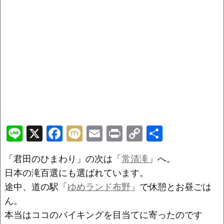
Li
X
F
M
E
Pr
C
共
n
a
ix
m
in
o
有
「君田のひまわり」の次は「
常清滝
」へ。
e
c
i
ai
t
p
日本の滝百選にも選ばれています。
e
l
y
途中、道の駅「
ゆめランド布野
」で休憩とお昼ごは
b
Li
ん。
o
n
本当はココのバイキングを目当てに寄ったのです