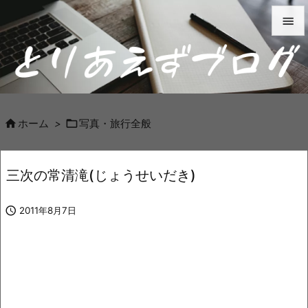


メニュ

サイド



ホーム
>
写真・旅行全般
前へ

三次の常清滝(じょうせいだき)
次へ


2011年8月7日
検索