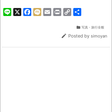
Li
X
F
M
E
Pr
C
共
n
a
ix
m
in
o
有
e
c
i
ai
t
p

写真・旅行全般
e
l
y

Posted by
simoyan
b
Li
o
n
o
k
k