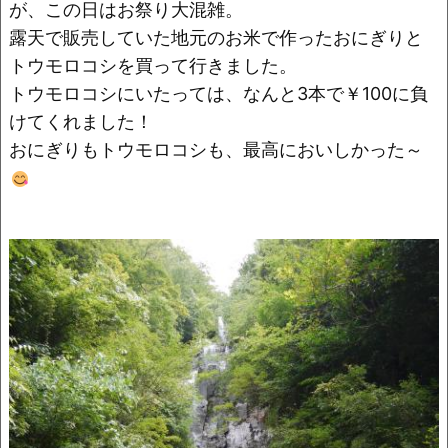
o
k
が、この日はお祭り大混雑。
k
露天で販売していた地元のお米で作ったおにぎりと
トウモロコシを買って行きました。
トウモロコシにいたっては、なんと3本で￥100に負
けてくれました！
おにぎりもトウモロコシも、最高においしかった～