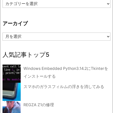
カ
テ
ゴ
リ
アーカイブ
ー
ア
ー
カ
イ
人気記事トップ5
ブ
Windows Embedded Python3.14.2にTkinterを
インストールする
スマホのガラスフィルムの浮きを消してみる
REGZA Z1の修理