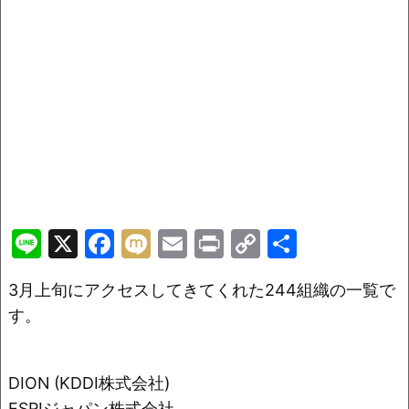
Li
X
F
M
E
Pr
C
共
n
a
ix
m
in
o
有
3月上旬にアクセスしてきてくれた244組織の一覧で
e
c
i
ai
t
p
す。
e
l
y
b
Li
o
n
DION (KDDI株式会社)
ESRIジャパン株式会社