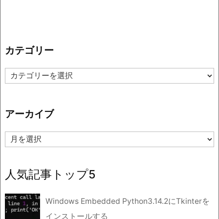
カテゴリー
カ
テ
ゴ
リ
アーカイブ
ー
ア
ー
カ
イ
人気記事トップ5
ブ
Windows Embedded Python3.14.2にTkinterを
インストールする