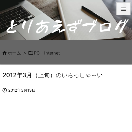


メニュ

サイド



ホーム
>
PC・Internet
前へ

2012年3月（上旬）のいらっしゃ～い
次へ


2012年3月13日
検索