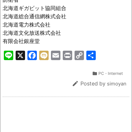
北海道ギガビット協同組合
北海道総合通信網株式会社
北海道電力株式会社
北海道文化放送株式会社
有限会社銀座堂
Li
X
F
M
E
Pr
C
共
n
a
ix
m
in
o
有
e
c
i
ai
t
p

PC・Internet
e
l
y

Posted by
simoyan
b
Li
o
n
o
k
k