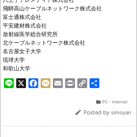
飛騨高山ケーブルネットワーク株式会社
富士通株式会社
平安建材株式会社
放射線医学総合研究所
北ケーブルネットワーク株式会社
名古屋女子大学
琉球大学
和歌山大学
Li
X
F
M
E
Pr
C
共
n
a
ix
m
in
o
有
e
c
i
ai
t
p

PC・Internet
e
l
y

Posted by
simoyan
b
Li
o
n