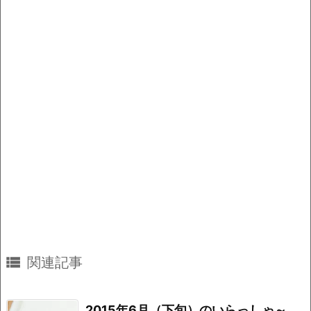
o
k
k

関連記事
2015年6月（下旬）のいらっしゃ～