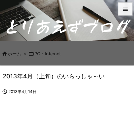


メニュ

サイド



ホーム
>
PC・Internet
前へ

2013年4月（上旬）のいらっしゃ～い
次へ


2013年4月14日
検索