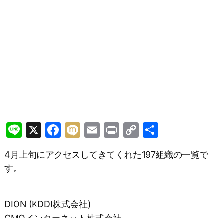
Li
X
F
M
E
Pr
C
共
n
a
ix
m
in
o
有
4月上旬にアクセスしてきてくれた197組織の一覧で
e
c
i
ai
t
p
す。
e
l
y
b
Li
o
n
DION (KDDI株式会社)
GMOインターネット株式会社