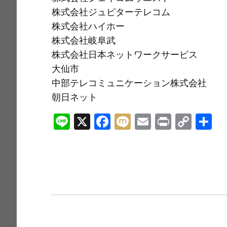
株式会社ジュピターテレコム
株式会社ハイホー
株式会社岐阜武
株式会社日本ネットワークサービス
大仙市
中部テレコミュニケーション株式会社
朝日ネット
Li
X
F
M
E
Pr
C
n
a
ix
m
in
o
e
c
i
ai
t
p
e
l
y
b
Li
o
n
o
k