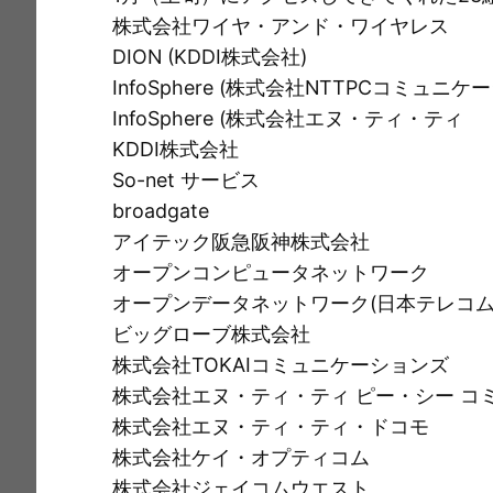
e
c
i
ai
t
p
株式会社ワイヤ・アンド・ワイヤレス
e
l
y
DION (KDDI株式会社)
b
Li
InfoSphere (株式会社NTTPCコミュニケ
o
n
InfoSphere (株式会社エヌ・ティ・ティ
o
k
KDDI株式会社
k
So-net サービス
broadgate
アイテック阪急阪神株式会社
オープンコンピュータネットワーク
オープンデータネットワーク(日本テレコム
ビッグローブ株式会社
株式会社TOKAIコミュニケーションズ
株式会社エヌ・ティ・ティ ピー・シー コ
株式会社エヌ・ティ・ティ・ドコモ
株式会社ケイ・オプティコム
株式会社ジェイコムウエスト