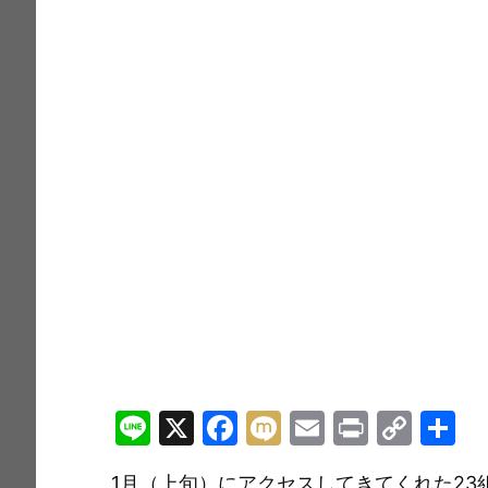
Li
X
F
M
E
Pr
C
n
a
ix
m
in
o
1月（上旬）にアクセスしてきてくれた23