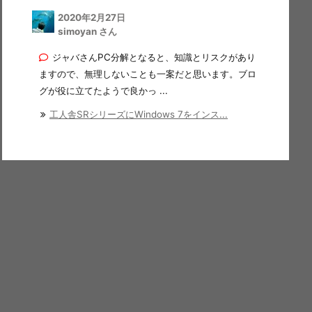
2020年2月27日
simoyan さん
ジャバさんPC分解となると、知識とリスクがあり
ますので、無理しないことも一案だと思います。ブロ
グが役に立てたようで良かっ ...
工人舎SRシリーズにWindows 7をインス...