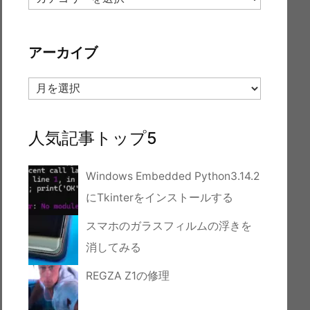
テ
ゴ
リ
アーカイブ
ー
ア
ー
カ
イ
人気記事トップ5
ブ
Windows Embedded Python3.14.2
にTkinterをインストールする
スマホのガラスフィルムの浮きを
消してみる
REGZA Z1の修理