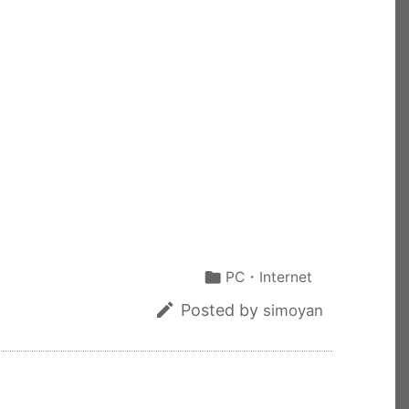
共
有

PC・Internet

Posted by
simoyan