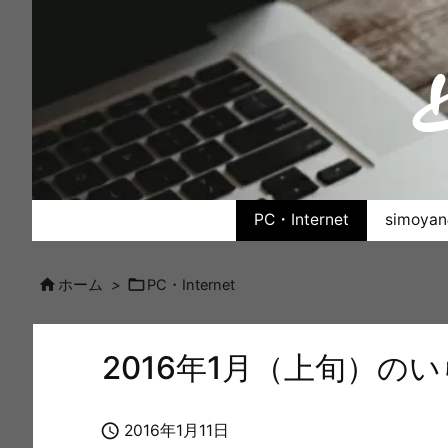
PC・Internet
simoy


ホーム
>
PC・Internet
2016年1月（上旬）の

2016年1月11日