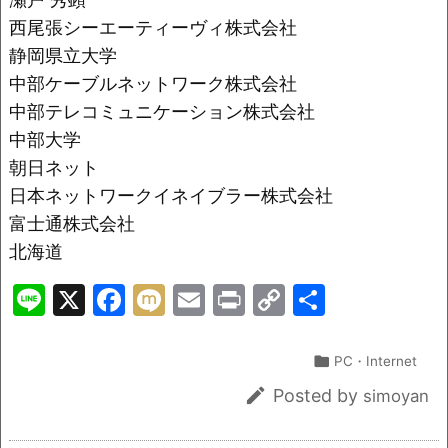
西尾張シーエーティーヴィ株式会社
静岡県立大学
中部ケーブルネットワーク株式会社
中部テレコミュニケーション株式会社
中部大学
朝日ネット
日本ネットワークイネイブラー株式会社
富士通株式会社
北海道
Li
X
F
M
E
Pr
C
共
n
a
ix
m
in
o
有
e
c
i
ai
t
p

PC・Internet
e
l
y

Posted by
simoyan
b
Li