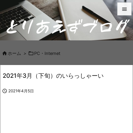


メニュ

サイド



ホーム
>
PC・Internet
前へ

2021年3月（下旬）のいらっしゃーい
次へ


2021年4月5日
検索