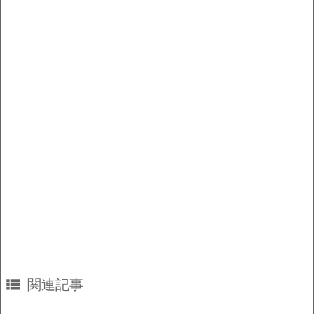
o
n
o
k
k

関連記事