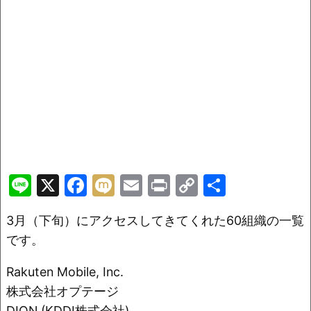
Li
X
F
M
E
Pr
C
共
n
a
ix
m
in
o
有
3月（下旬）にアクセスしてきてくれた60組織の一覧
e
c
i
ai
t
p
です。
e
l
y
b
Li
Rakuten Mobile, Inc.
o
n
株式会社オプテージ
DION (KDDI株式会社)