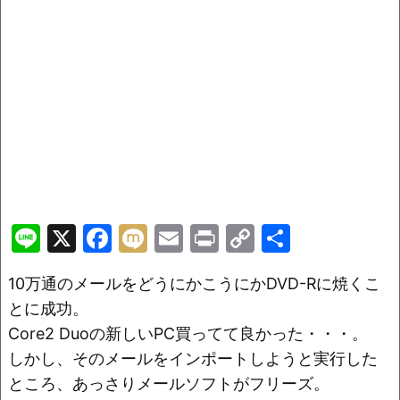
Li
X
F
M
E
Pr
C
共
n
a
ix
m
in
o
有
10万通のメールをどうにかこうにかDVD-Rに焼くこ
e
c
i
ai
t
p
とに成功。
e
l
y
Core2 Duoの新しいPC買ってて良かった・・・。
b
Li
しかし、そのメールをインポートしようと実行した
o
n
ところ、あっさりメールソフトがフリーズ。