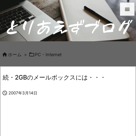


メニュ

サイド



ホーム
>
PC・Internet
前へ

続・2GBのメールボックスには・・・
次へ


2007年3月14日
検索