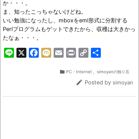
か・・・。
ま、知ったこっちゃないけどね。
いい勉強になったし、mboxをeml形式に分割する
Perlプログラムもゲットできたから、収穫は大きかっ
たなぁ・・・。
Li
X
F
M
E
Pr
C
共
n
a
ix
m
in
o
有
e
c
i
ai
t
p

PC・Internet
,
simoyanの独り言
e
l
y

Posted by
simoyan
b
Li
o
n
o
k
k