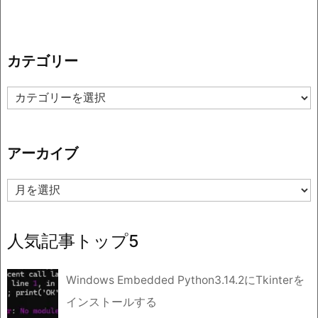
カテゴリー
カ
テ
ゴ
リ
アーカイブ
ー
ア
ー
カ
イ
人気記事トップ5
ブ
Windows Embedded Python3.14.2にTkinterを
インストールする