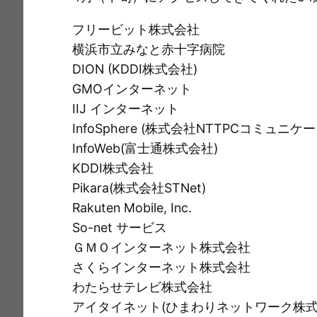
e
c
i
ai
t
p
e
l
y
フリービット株式会社
b
Li
横浜市立みなと赤十字病院
o
n
DION (KDDI株式会社)
GMOインターネット
o
k
IIJ インターネット
k
InfoSphere (株式会社NTTPCコミュニケ
InfoWeb(富士通株式会社)
KDDI株式会社
Pikara(株式会社STNet)
Rakuten Mobile, Inc.
So-net サービス
ＧＭＯインターネット株式会社
さくらインターネット株式会社
わたらせテレビ株式会社
アイタイネット(ひまわりネットワーク株式