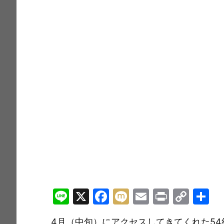
Li
X
F
M
E
Pr
C
n
a
ix
m
in
o
4月（中旬）にアクセスしてきてくれた5