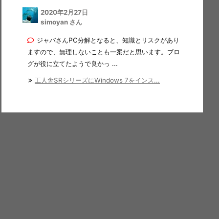
2020年2月27日
simoyan さん
ジャバさんPC分解となると、知識とリスクがあり
ますので、無理しないことも一案だと思います。ブロ
グが役に立てたようで良かっ ...
工人舎SRシリーズにWindows 7をインス...