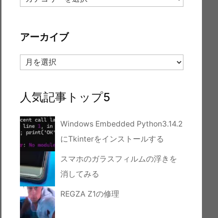
テ
ゴ
リ
アーカイブ
ー
ア
ー
カ
イ
人気記事トップ5
ブ
Windows Embedded Python3.14.2
にTkinterをインストールする
スマホのガラスフィルムの浮きを
消してみる
REGZA Z1の修理