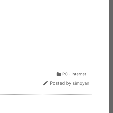
共
有

PC・Internet

Posted by
simoyan