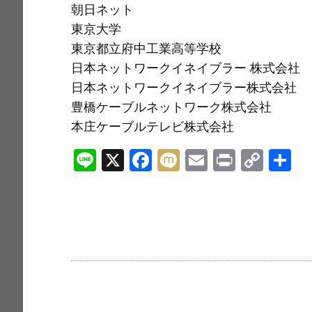
朝日ネット
東京大学
東京都立府中工業高等学校
日本ネットワークイネイブラー 株式会社
日本ネットワークイネイブラー株式会社
豊橋ケーブルネットワーク株式会社
本庄ケーブルテレビ株式会社
Li
X
F
M
E
Pr
C
n
a
ix
m
in
o
e
c
i
ai
t
p
e
l
y
b
Li
o
n
o
k