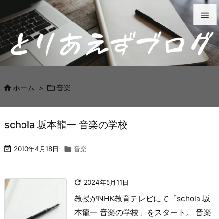


メニュ

サイド



ホーム
>
音楽
前へ

schola 坂本龍一 音楽の学校
次へ


2010年4月18日

音楽
検索

2024年5月11日
教授がNHK教育テレビにて「schola 坂
本龍一 音楽の学校」をスタート。 音楽