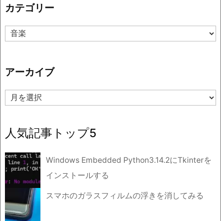
カテゴリー
カ
テ
ゴ
リ
アーカイブ
ー
ア
ー
カ
イ
人気記事トップ5
ブ
Windows Embedded Python3.14.2にTkinterを
インストールする
スマホのガラスフィルムの浮きを消してみる