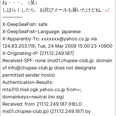
o
k
ね・・・。（笑）
k
しばらくしたら、お詫びメールも届いたけどね。
————-
X-DeepSeaFish: safe
X-DeepSeaFish-Language: japanese
X-Apparently-To: xxxxxxx@yahoo.co.jp via
124.83.203.119; Tue, 24 Mar 2009 15:00:23 +0900
X-Originating-IP: [211.12.249.187]
Received-SPF: none (ms01.chupea-club.jp: domain
of info@chupea-club.jp does not designate
permitted sender hosts)
Authentication-Results:
mta310.mail.ogk.yahoo.co.jp from=;
domainkeys=neutral (no sig)
Received: from 211.12.249.187 (HELO
ms01.chupea-club.jp) (211.12.249.187) by