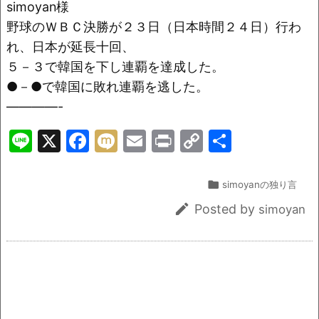
simoyan様
野球のＷＢＣ決勝が２３日（日本時間２４日）行わ
れ、日本が延長十回、
５－３で韓国を下し連覇を達成した。
●－●で韓国に敗れ連覇を逃した。
————-
Li
X
F
M
E
Pr
C
共
n
a
ix
m
in
o
有
e
c
i
ai
t
p

simoyanの独り言
e
l
y

Posted by
simoyan
b
Li
o
n
o
k
k