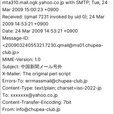
mta310.mail.ogk.yahoo.co.jp with SMTP; Tue, 24
Mar 2009 15:00:23 +0900
Received: (qmail 7231 invoked by uid 0); 24 Mar
2009 14:53:21 +0900
Date: 24 Mar 2009 14:53:21 +0900
Message-ID:
<20090324055321.7230.qmail@ms01.chupea-
club.jp>
MIME-Version: 1.0
Subject: 中国新聞メール号外
X-Mailer: The original perl script
Errors-To: errmassmail@chupea-club.jp
Content-Type: text/plain; charset=iso-2022-jp
To: xxxxxxx@yahoo.co.jp
Content-Transfer-Encoding: 7bit
From: info@chupea-club.jp