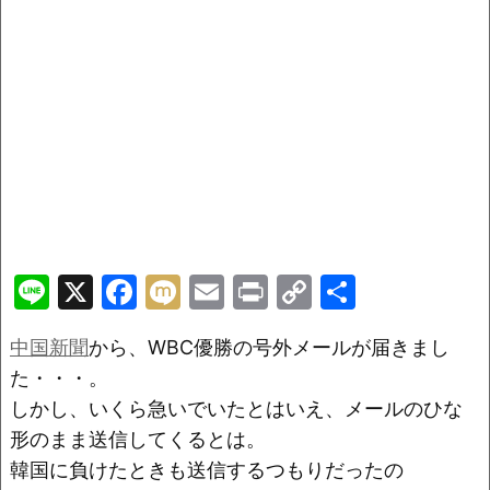
Li
X
F
M
E
Pr
C
共
n
a
ix
m
in
o
有
中国新聞
から、WBC優勝の号外メールが届きまし
e
c
i
ai
t
p
た・・・。
e
l
y
しかし、いくら急いでいたとはいえ、メールのひな
b
Li
形のまま送信してくるとは。
o
n
韓国に負けたときも送信するつもりだったの