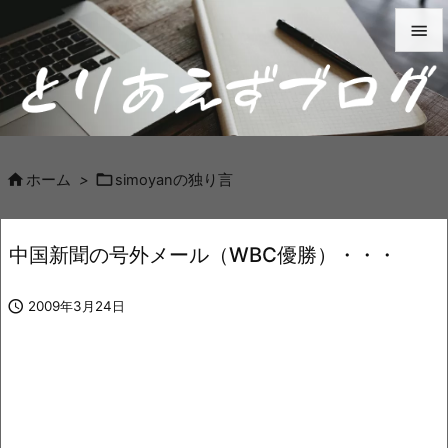


メニュ

サイド



ホーム
>
simoyanの独り言
前へ

中国新聞の号外メール（WBC優勝）・・・
次へ


2009年3月24日
検索