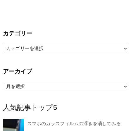
カテゴリー
カ
テ
ゴ
リ
アーカイブ
ー
ア
ー
カ
イ
人気記事トップ5
ブ
スマホのガラスフィルムの浮きを消してみる