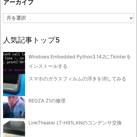
アーカイブ
ー
ア
ー
カ
イ
人気記事トップ5
ブ
Windows Embedded Python3.14.2にTkinterを
インストールする
スマホのガラスフィルムの浮きを消してみる
REGZA Z1の修理
LinkTheater LT-H91LANのコンデンサ交換