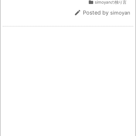
e
c
i
ai
t
p

simoyanの独り言
e
l
y

Posted by
simoyan
b
Li
o
n
o
k
k