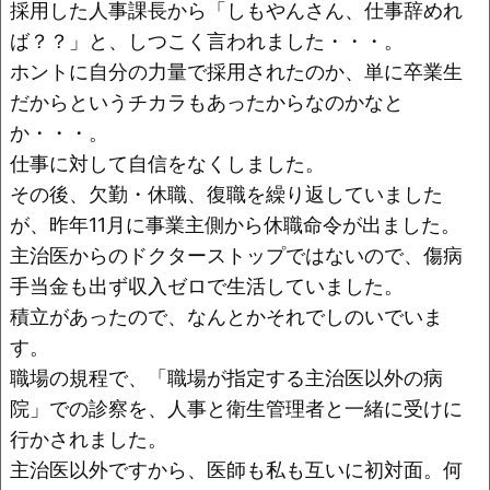
o
k
採用した人事課長から「しもやんさん、仕事辞めれ
k
ば？？」と、しつこく言われました・・・。
ホントに自分の力量で採用されたのか、単に卒業生
だからというチカラもあったからなのかなと
か・・・。
仕事に対して自信をなくしました。
その後、欠勤・休職、復職を繰り返していました
が、昨年11月に事業主側から休職命令が出ました。
主治医からのドクターストップではないので、傷病
手当金も出ず収入ゼロで生活していました。
積立があったので、なんとかそれでしのいでいま
す。
職場の規程で、「職場が指定する主治医以外の病
院」での診察を、人事と衛生管理者と一緒に受けに
行かされました。
主治医以外ですから、医師も私も互いに初対面。何