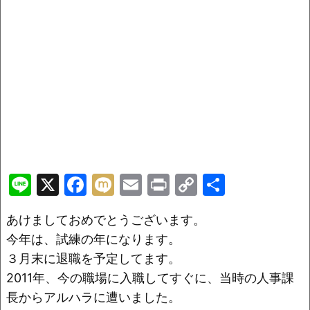
Li
X
F
M
E
Pr
C
共
n
a
ix
m
in
o
有
あけましておめでとうございます。
e
c
i
ai
t
p
今年は、試練の年になります。
e
l
y
３月末に退職を予定してます。
b
Li
2011年、今の職場に入職してすぐに、当時の人事課
o
n
長からアルハラに遭いました。