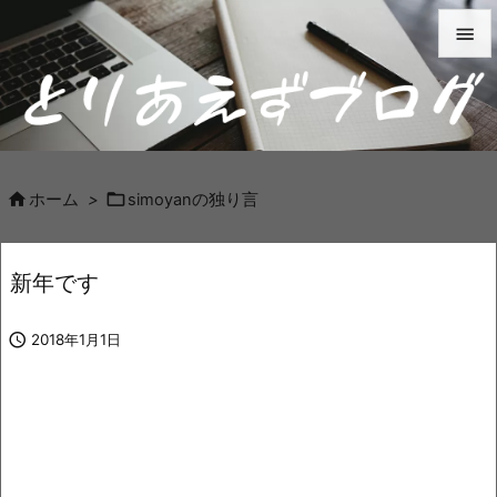


メニュ

サイド



ホーム
>
simoyanの独り言
前へ

新年です
次へ


2018年1月1日
検索