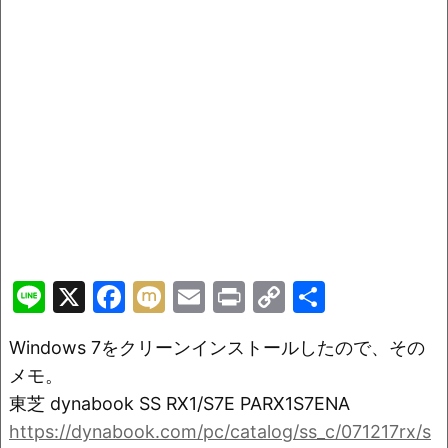
Li
X
F
M
E
Pr
C
共
n
a
ix
m
in
o
有
Windows 7をクリーンインストールしたので、その
e
c
i
ai
t
p
メモ。
e
l
y
東芝 dynabook SS RX1/S7E PARX1S7ENA
b
Li
https://dynabook.com/pc/catalog/ss_c/071217rx/s