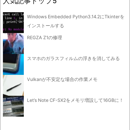
人気記事トップ5
ブ
Windows Embedded Python3.14.2にTkinterを
インストールする
REGZA Z1の修理
スマホのガラスフィルムの浮きを消してみる
Vulkanが不安定な場合の作業メモ
Let’s Note CF-SX2をメモリ増設して16GBに！