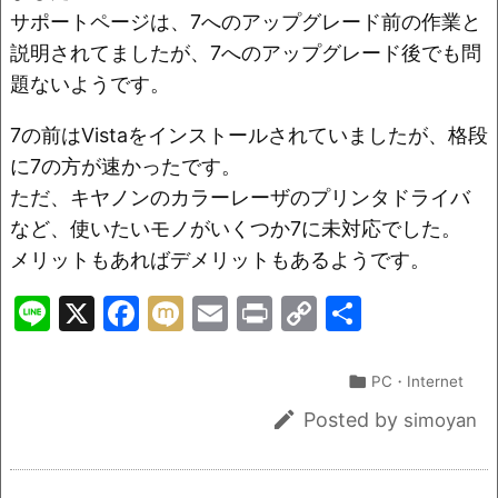
サポートページは、7へのアップグレード前の作業と
説明されてましたが、7へのアップグレード後でも問
題ないようです。
7の前はVistaをインストールされていましたが、格段
に7の方が速かったです。
ただ、キヤノンのカラーレーザのプリンタドライバ
など、使いたいモノがいくつか7に未対応でした。
メリットもあればデメリットもあるようです。
Li
X
F
M
E
Pr
C
共
n
a
ix
m
in
o
有
e
c
i
ai
t
p

PC・Internet
e
l
y

Posted by
simoyan
b
Li
o
n