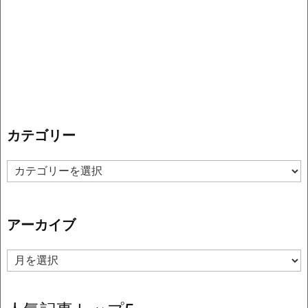
カテゴリー
カ
テ
ゴ
リ
アーカイブ
ー
ア
ー
カ
イ