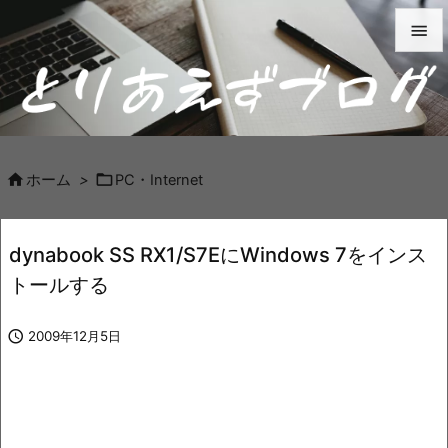


メニュ

サイド



ホーム
>
PC・Internet
前へ

dynabook SS RX1/S7EにWindows 7をインス
次へ
トールする

検索

2009年12月5日