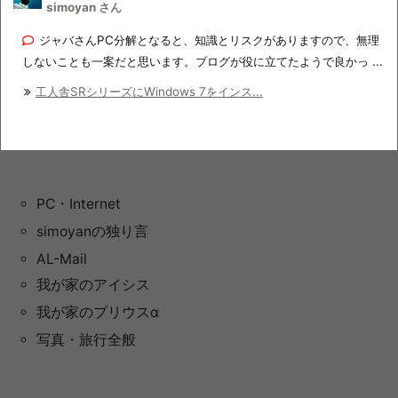
simoyan さん
ジャバさんPC分解となると、知識とリスクがありますので、無理
しないことも一案だと思います。ブログが役に立てたようで良かっ ...
工人舎SRシリーズにWindows 7をインス...
PC・Internet
simoyanの独り言
AL-Mail
我が家のアイシス
我が家のプリウスα
写真・旅行全般