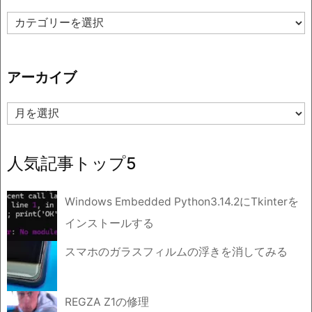
カ
テ
ゴ
リ
アーカイブ
ー
ア
ー
カ
イ
人気記事トップ5
ブ
Windows Embedded Python3.14.2にTkinterを
インストールする
スマホのガラスフィルムの浮きを消してみる
REGZA Z1の修理