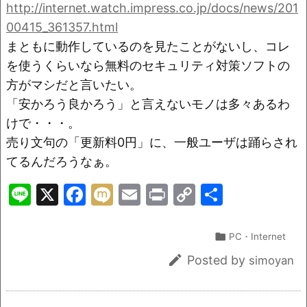
o
n
http://internet.watch.impress.co.jp/docs/news/201
o
k
00415_361357.html
k
まともに動作しているのを見たことがないし、コレ
を使うくらいなら無料のセキュリティ対策ソフトの
方がマシだと言いたい。
「安かろう良かろう」と言えないモノは多々あるわ
けで・・・。
売り文句の「更新料0円」に、一般ユーザは踊らされ
てるんだろうなぁ。
Li
X
F
M
E
Pr
C
共
n
a
ix
m
in
o
有
e
c
i
ai
t
p

PC・Internet
e
l
y

Posted by
simoyan
b
Li
o
n