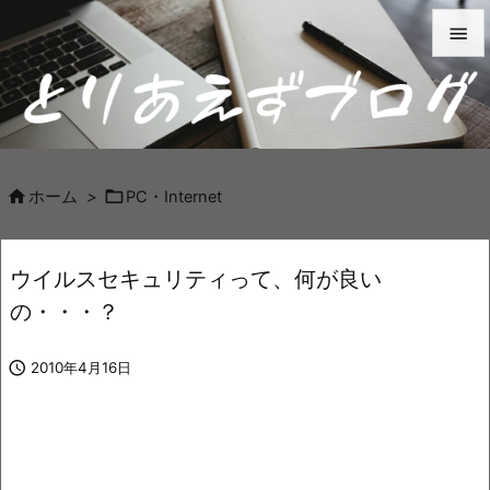


メニュ

サイド



ホーム
>
PC・Internet
前へ

ウイルスセキュリティって、何が良い
次へ
の・・・？

検索

2010年4月16日