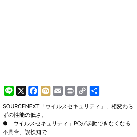
Li
X
F
M
E
Pr
C
共
n
a
ix
m
in
o
有
SOURCENEXT「ウイルスセキュリティ」、相変わら
e
c
i
ai
t
p
ずの性能の低さ。
e
l
y
●「ウイルスセキュリティ」PCが起動できなくなる
b
Li
不具合、誤検知で