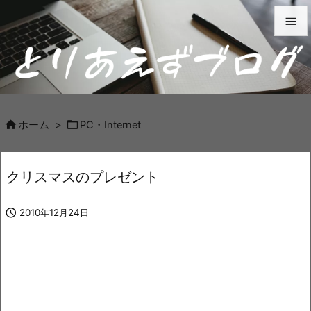


メニュ

サイド



ホーム
>
PC・Internet
前へ

クリスマスのプレゼント
次へ


2010年12月24日
検索