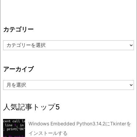
カテゴリー
カ
テ
ゴ
リ
アーカイブ
ー
ア
ー
カ
イ
人気記事トップ5
ブ
Windows Embedded Python3.14.2にTkinterを
インストールする