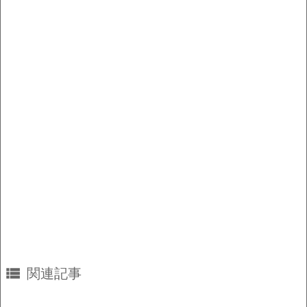
o
n
o
k
k

関連記事