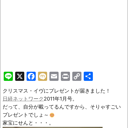
Li
X
F
M
E
Pr
C
共
n
a
ix
m
in
o
有
クリスマス・イヴにプレゼントが届きました！
e
c
i
ai
t
p
日経ネットワーク
2011年1月号。
e
l
y
だって、自分が載ってるんですから、そりゃすごい
b
Li
プレゼントでしょ～
o
n
家宝にせんと・・・。