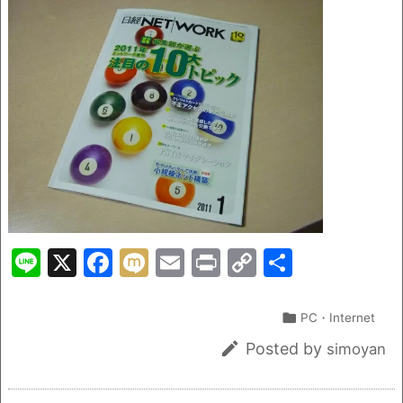
o
k
k
Li
X
F
M
E
Pr
C
共
n
a
ix
m
in
o
有
e
c
i
ai
t
p

PC・Internet
e
l
y

Posted by
simoyan
b
Li