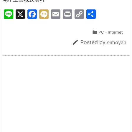
Li
X
F
M
E
Pr
C
共
n
a
ix
m
in
o
有
e
c
i
ai
t
p

PC・Internet
e
l
y

Posted by
simoyan
b
Li
o
n
o
k
k