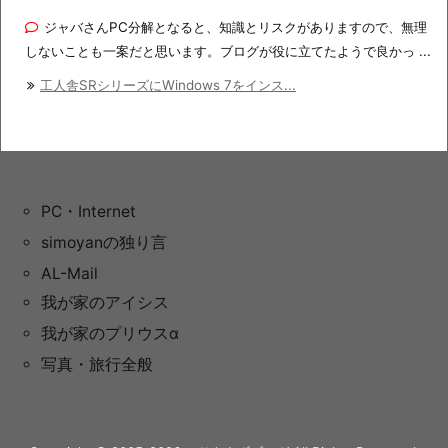
ジャバさんPC分解となると、知識とリスクがありますので、無理
しないことも一案だと思います。ブログが役に立てたようで良かっ ...
工人舎SRシリーズにWindows 7をインス...
PC・Internet
simoyanの独り言
AL-Mail
我が家のアイシス
我が家のプリウスα
写真・旅行全般