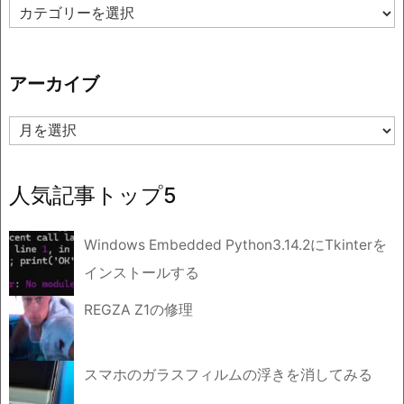
カ
テ
ゴ
リ
アーカイブ
ー
ア
ー
カ
イ
人気記事トップ5
ブ
Windows Embedded Python3.14.2にTkinterを
インストールする
REGZA Z1の修理
スマホのガラスフィルムの浮きを消してみる