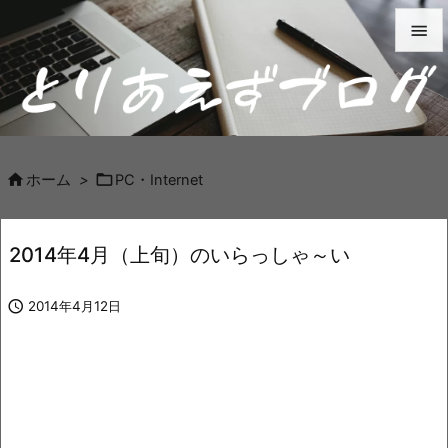


メニュ

サイド



ホーム
>
PC・Internet
前へ

2014年4月（上旬）のいらっしゃ～い
次へ


2014年4月12日
検索