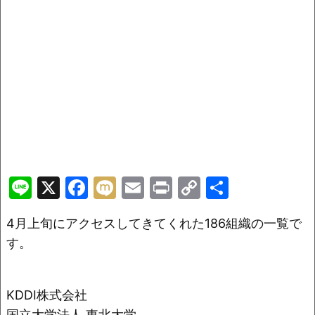
Li
X
F
M
E
Pr
C
共
n
a
ix
m
in
o
有
4月上旬にアクセスしてきてくれた186組織の一覧で
e
c
i
ai
t
p
す。
e
l
y
b
Li
o
n
KDDI株式会社
国立大学法人 東北大学