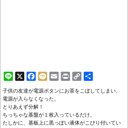
Li
X
F
M
E
Pr
C
共
n
a
ix
m
in
o
有
子供の友達が電源ボタンにお茶をこぼしてしまい、
e
c
i
ai
t
p
電源が入らなくなった。
e
l
y
とりあえず分解！
b
Li
ちっちゃな基盤が１枚入っているだけ。
o
n
たしかに、基板上に黒っぽい液体がこびり付いてい