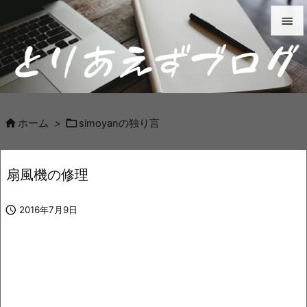


メニュ

サイド



ホーム
>
simoyanの独り言
前へ

扇風機の修理
次へ


2016年7月9日
検索