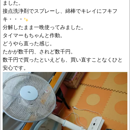
o
k
ました。
k
接点洗浄剤でスプレーし、綿棒でキレイにフキフ
キ・・・
分解したまま一晩使ってみました。
タイマーもちゃんと作動。
どうやら直った感じ。
たかが数千円、されど数千円。
数千円で買ったといえども、買い直すことなくひと
安心です。