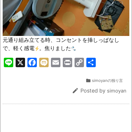
元通り組み立てる時、コンセントを挿しっぱなし
で、軽く感電
。焦りました
Li
X
F
M
E
Pr
C
共
n
a
ix
m
in
o
有
e
c
i
ai
t
p

simoyanの独り言
e
l
y

Posted by
simoyan
b
Li
o
n
o
k
k