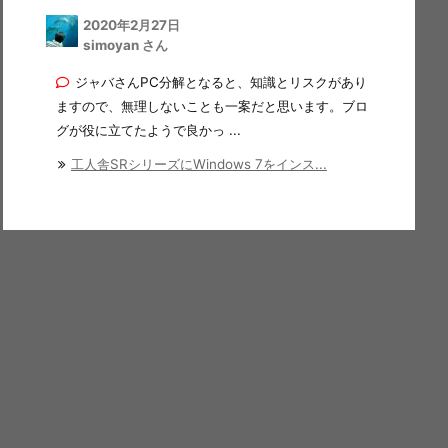
2020年2月27日
simoyan さん
ジャバさんPC分解となると、知識とリスクがあり
ますので、無理しないことも一案だと思います。ブロ
グが役に立てたようで良かっ ...
工人舎SRシリーズにWindows 7をインス...