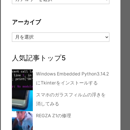
テ
ゴ
リ
アーカイブ
ー
ア
ー
カ
イ
人気記事トップ5
ブ
Windows Embedded Python3.14.2
にTkinterをインストールする
スマホのガラスフィルムの浮きを
消してみる
REGZA Z1の修理