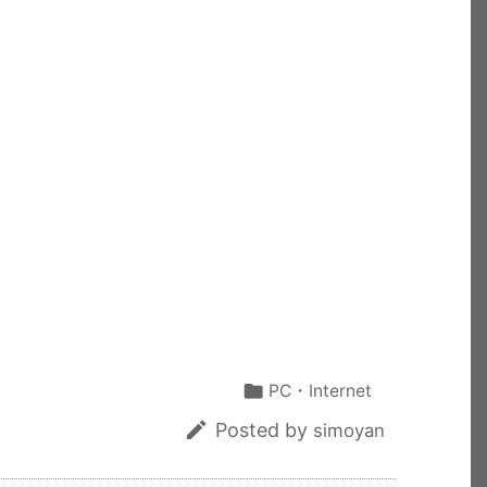
共
有

PC・Internet

Posted by
simoyan