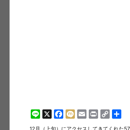
Li
X
F
M
E
Pr
C
n
a
ix
m
in
o
12月（上旬）にアクセスしてきてくれた5