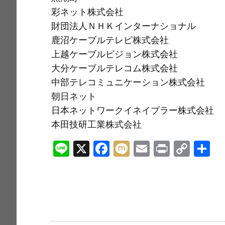
彩ネット株式会社
財団法人ＮＨＫインターナショナル
鹿沼ケーブルテレビ株式会社
上越ケーブルビジョン株式会社
大分ケーブルテレコム株式会社
中部テレコミュニケーション株式会社
朝日ネット
日本ネットワークイネイブラー株式会社
本田技研工業株式会社
Li
X
F
M
E
Pr
C
n
a
ix
m
in
o
e
c
i
ai
t
p
e
l
y
b
Li