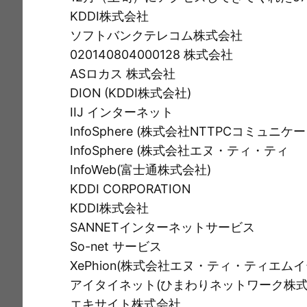
e
c
i
ai
t
p
KDDI株式会社
e
l
y
ソフトバンクテレコム株式会社
b
Li
020140804000128 株式会社
o
n
ASロカス 株式会社
o
k
DION (KDDI株式会社)
k
IIJ インターネット
InfoSphere (株式会社NTTPCコミュニケ
InfoSphere (株式会社エヌ・ティ・ティ
InfoWeb(富士通株式会社)
KDDI CORPORATION
KDDI株式会社
SANNETインターネットサービス
So-net サービス
XePhion(株式会社エヌ・ティ・ティエムイ
アイタイネット(ひまわりネットワーク株式
エキサイト株式会社