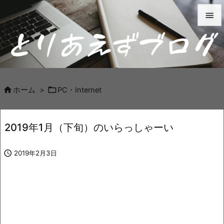


メニュ

サイド



ホーム
>
PC・Internet
前へ

2019年1月（下旬）のいらっしゃーい
次へ


2019年2月3日
検索