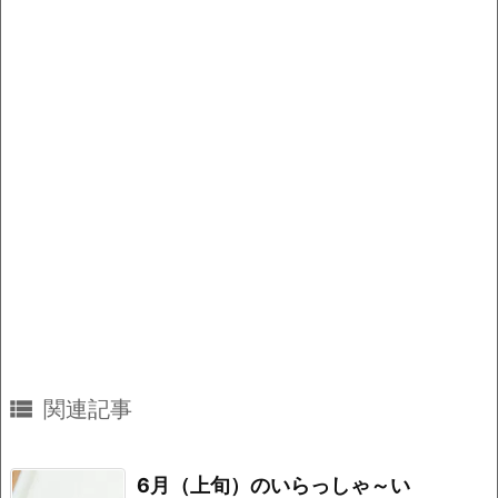
o
k
k

関連記事
6月（上旬）のいらっしゃ～い