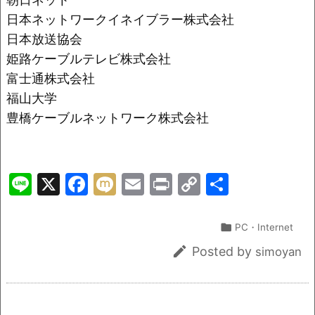
日本ネットワークイネイブラー株式会社
日本放送協会
姫路ケーブルテレビ株式会社
富士通株式会社
福山大学
豊橋ケーブルネットワーク株式会社
Li
X
F
M
E
Pr
C
共
n
a
ix
m
in
o
有
e
c
i
ai
t
p

PC・Internet
e
l
y

Posted by
simoyan
b
Li
o
n