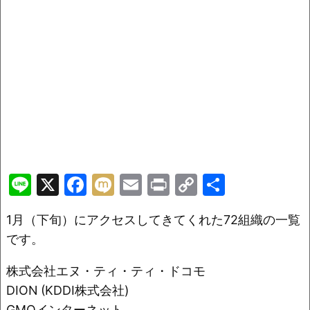
Li
X
F
M
E
Pr
C
共
n
a
ix
m
in
o
有
1月（下旬）にアクセスしてきてくれた72組織の一覧
e
c
i
ai
t
p
です。
e
l
y
b
Li
株式会社エヌ・ティ・ティ・ドコモ
o
n
DION (KDDI株式会社)
GMOインターネット