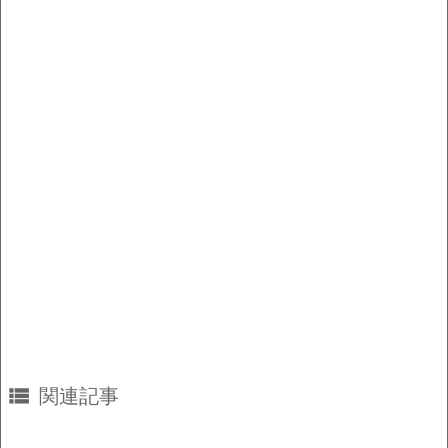
o
n
o
k
k

関連記事