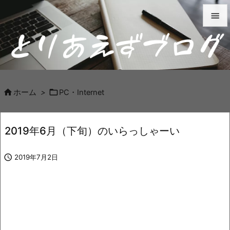


メニュ

サイド



ホーム
>
PC・Internet
前へ

2019年6月（下旬）のいらっしゃーい
次へ


2019年7月2日
検索