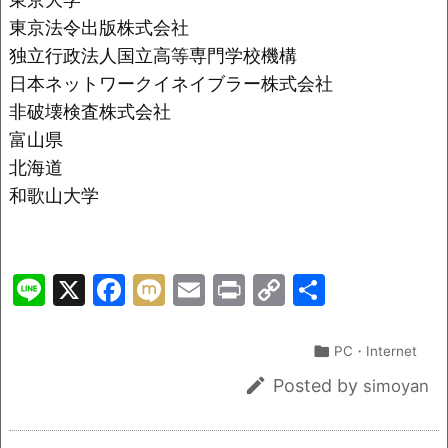
東京法令出版株式会社
独立行政法人国立高等専門学校機構
日本ネットワークイネイブラー株式会社
非破壊検査株式会社
富山県
北海道
和歌山大学
Li
X
F
M
E
Pr
C
共
n
a
ix
m
in
o
有
e
c
i
ai
t
p

PC・Internet
e
l
y

Posted by
simoyan
b
Li