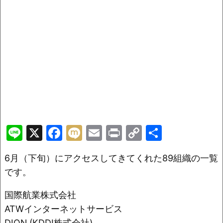
Li
X
F
M
E
Pr
C
共
n
a
ix
m
in
o
有
6月（下旬）にアクセスしてきてくれた89組織の一覧
e
c
i
ai
t
p
です。
e
l
y
b
Li
国際航業株式会社
o
n
ATWインターネットサービス
DION (KDDI株式会社)