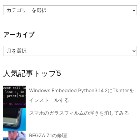
カ
テ
ゴ
リ
アーカイブ
ー
ア
ー
カ
イ
人気記事トップ5
ブ
Windows Embedded Python3.14.2にTkinterを
インストールする
スマホのガラスフィルムの浮きを消してみる
REGZA Z1の修理