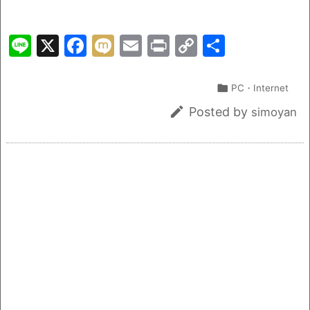
Li
X
F
M
E
Pr
C
共
n
a
ix
m
in
o
有
e
c
i
ai
t
p

PC・Internet
e
l
y

Posted by
simoyan
b
Li
o
n
o
k
k