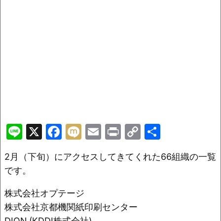
Li
X
F
M
E
Pr
C
共
n
a
ix
m
in
o
有
2月（下旬）にアクセスしてきてくれた66組織の一覧
e
c
i
ai
t
p
です。
e
l
y
b
Li
株式会社オプテージ
o
n
株式会社京都機関紙印刷センター
DION (KDDI株式会社)