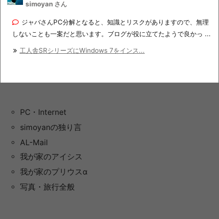
simoyan さん
ジャバさんPC分解となると、知識とリスクがありますので、無理
しないことも一案だと思います。ブログが役に立てたようで良かっ ...
工人舎SRシリーズにWindows 7をインス...
PC・Internet
simoyanの独り言
AL-Mail
我が家のアイシス
我が家のプリウスα
写真・旅行全般