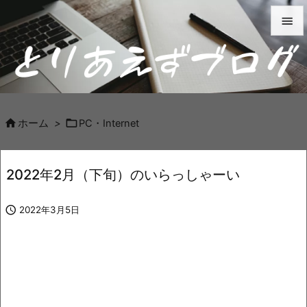


メニュ

サイド



ホーム
>
PC・Internet
前へ

2022年2月（下旬）のいらっしゃーい
次へ


2022年3月5日
検索