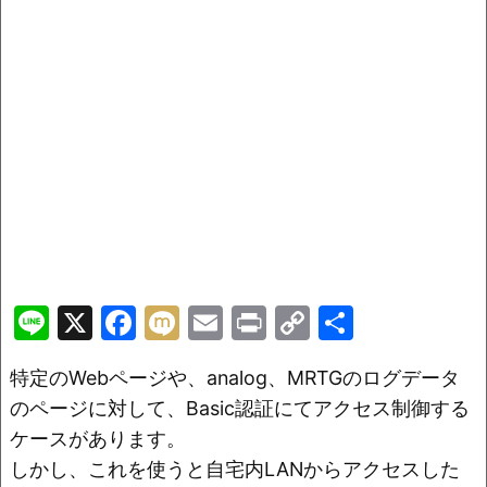
Li
X
F
M
E
Pr
C
共
n
a
ix
m
in
o
有
特定のWebページや、analog、MRTGのログデータ
e
c
i
ai
t
p
のページに対して、Basic認証にてアクセス制御する
e
l
y
ケースがあります。
b
Li
しかし、これを使うと自宅内LANからアクセスした