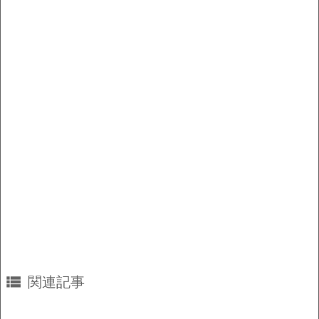
o
n
o
k
k

関連記事