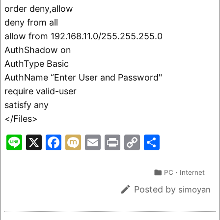
order deny,allow
deny from all
allow from 192.168.11.0/255.255.255.0
AuthShadow on
AuthType Basic
AuthName “Enter User and Password"
require valid-user
satisfy any
</Files>
Li
X
F
M
E
Pr
C
共
n
a
ix
m
in
o
有
e
c
i
ai
t
p

PC・Internet
e
l
y

Posted by
simoyan
b
Li