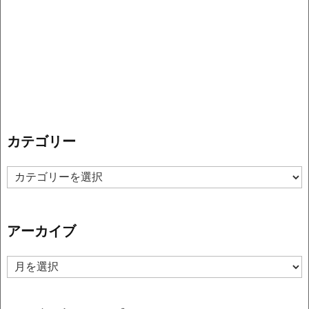
カテゴリー
カ
テ
ゴ
リ
アーカイブ
ー
ア
ー
カ
イ