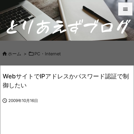


メニュ

サイド



ホーム
>
PC・Internet
前へ

WebサイトでIPアドレスかパスワード認証で制
次へ
御したい

検索

2009年10月16日