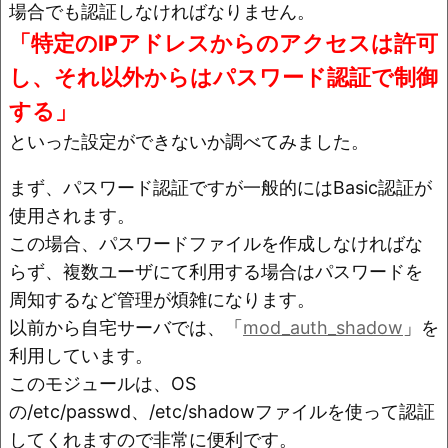
o
n
場合でも認証しなければなりません。
o
k
「特定のIPアドレスからのアクセスは許可
k
し、それ以外からはパスワード認証で制御
する」
といった設定ができないか調べてみました。
まず、パスワード認証ですが一般的にはBasic認証が
使用されます。
この場合、パスワードファイルを作成しなければな
らず、複数ユーザにて利用する場合はパスワードを
周知するなど管理が煩雑になります。
以前から自宅サーバでは、「
mod_auth_shadow
」を
利用しています。
このモジュールは、OS
の/etc/passwd、/etc/shadowファイルを使って認証
してくれますので非常に便利です。