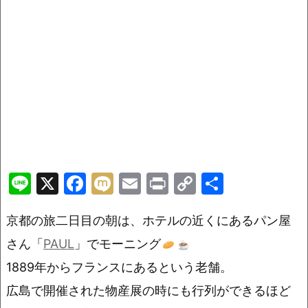
Li
X
F
M
E
Pr
C
共
n
a
ix
m
in
o
有
京都の旅二日目の朝は、ホテルの近くにあるパン屋
e
c
i
ai
t
p
e
l
y
さん「
PAUL
」でモーニング
b
Li
1889年からフランスにあるという老舗。
o
n
広島で開催された物産展の時にも行列ができるほど