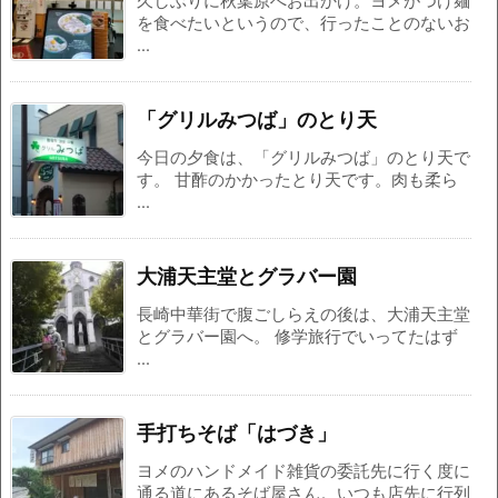
久しぶりに秋葉原へお出かけ。ヨメがつけ麺
を食べたいというので、行ったことのないお
...
「グリルみつば」のとり天
今日の夕食は、「グリルみつば」のとり天で
す。 甘酢のかかったとり天です。肉も柔ら
...
大浦天主堂とグラバー園
長崎中華街で腹ごしらえの後は、大浦天主堂
とグラバー園へ。 修学旅行でいってたはず
...
手打ちそば「はづき」
ヨメのハンドメイド雑貨の委託先に行く度に
通る道にあるそば屋さん。いつも店先に行列