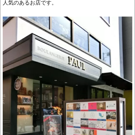
o
k
人気のあるお店です。
k