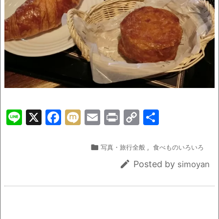
Li
X
F
M
E
Pr
C
共
n
a
ix
m
in
o
有
e
c
i
ai
t
p

写真・旅行全般
,
食べものいろいろ
e
l
y

Posted by
simoyan
b
Li
o
n
o
k