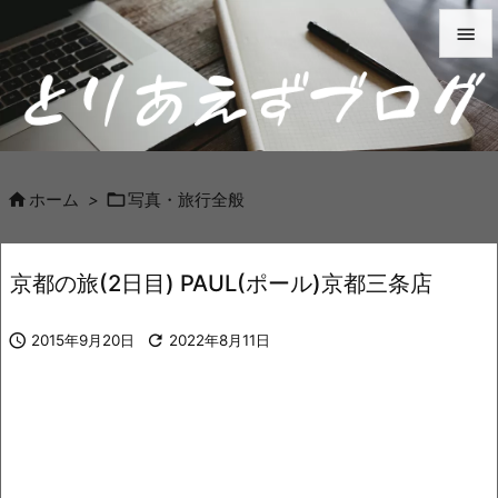


メニュ

サイド



ホーム
>
写真・旅行全般
前へ

京都の旅(2日目) PAUL(ポール)京都三条店
次へ


2015年9月20日

2022年8月11日
検索