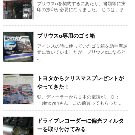
プリウスαを契約するにあたり、書類等に実
印の捺印が必要になりました。 じつは、ま
...
プリウスα専用のゴミ箱
アイシスの時に使っていたゴミ箱を助手席足
元に置いていましたが、プリウスαになると
...
トヨタからクリスマスプレゼントが
やってきた！
朝、ディーラーから１本の電話が。 Ｄ：
「simoyanさん、この前買ってもらった ...
ドライブレコーダーに偏光フィルタ
ーを取り付けてみる