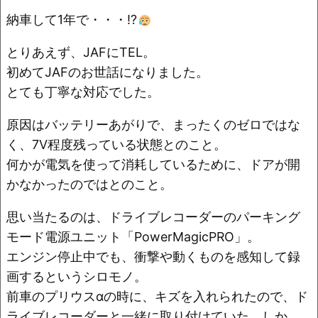
o
k
納車して1年で・・・!?
k
とりあえず、JAFにTEL。
初めてJAFのお世話になりました。
とても丁寧な対応でした。
原因はバッテリーあがりで、まったくのゼロではな
く、7V程度残っている状態とのこと。
何かが電気を使って消耗しているために、ドアが開
かなかったのではとのこと。
思い当たるのは、ドライブレコーダーのパーキング
モード電源ユニット「PowerMagicPRO」。
エンジン停止中でも、衝撃や動くものを感知して録
画するというシロモノ。
前車のプリウスαの時に、キズを入れられたので、ド
ライブレコーダーと一緒に取り付けていた。しか