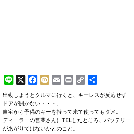
Li
X
F
M
E
Pr
C
共
n
a
ix
m
in
o
有
出勤しようとクルマに行くと、キーレスが反応せず
e
c
i
ai
t
p
ドアが開かない・・・。
e
l
y
自宅から予備のキーを持って来て使ってもダメ。
b
Li
ディーラーの営業さんにTELしたところ、バッテリー
o
n
があがりではないかとのこと。