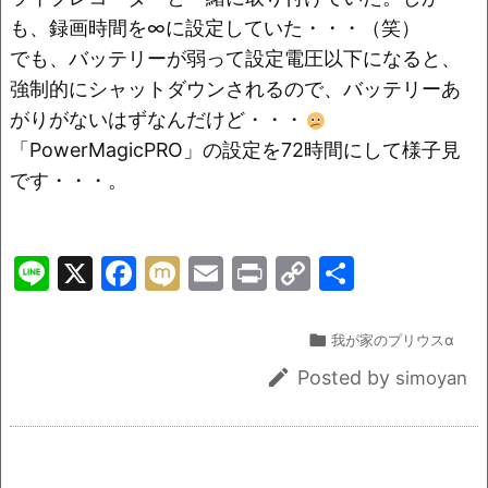
も、録画時間を∞に設定していた・・・（笑）
でも、バッテリーが弱って設定電圧以下になると、
強制的にシャットダウンされるので、バッテリーあ
がりがないはずなんだけど・・・
「PowerMagicPRO」の設定を72時間にして様子見
です・・・。
Li
X
F
M
E
Pr
C
共
n
a
ix
m
in
o
有
e
c
i
ai
t
p

我が家のプリウスα
e
l
y

Posted by
simoyan
b
Li
o
n
o
k