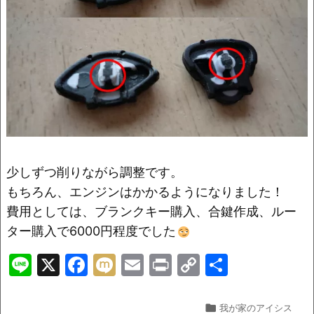
少しずつ削りながら調整です。
もちろん、エンジンはかかるようになりました！
費用としては、ブランクキー購入、合鍵作成、ルー
ター購入で6000円程度でした
Li
X
F
M
E
Pr
C
共
n
a
ix
m
in
o
有
e
c
i
ai
t
p

我が家のアイシス