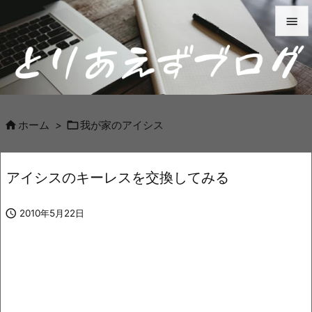


メニュ

サイド



ホーム
>
我が家のアイシス
前へ

アイシスのキーレスを交換してみる
次へ


2010年5月22日
検索