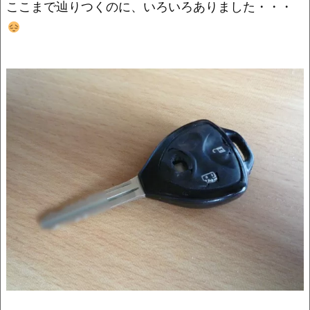
o
k
ここまで辿りつくのに、いろいろありました・・・
k