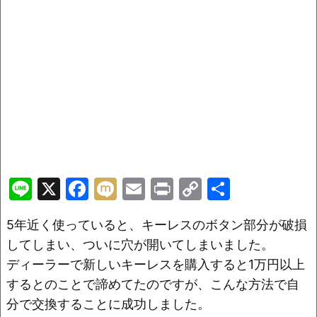
Li
X
F
M
E
Pr
C
共
n
a
ix
m
in
o
有
5年近く使っていると、キーレスのボタン部分が破損
e
c
i
ai
t
p
してしまい、ついに穴が開いてしまいました。
e
l
y
ディーラーで新しいキーレスを購入すると1万円以上
b
Li
するとのことで諦めてたのですが、こんな方法で自
o
n
分で交換することに成功しました。