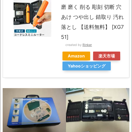
磨 磨く 削る 彫刻 切断 穴
あけ つや出し 錆取り 汚れ
落とし 【送料無料】 [XG7
51]
created by
Rinker
Amazon
楽天市場
Yahooショッピング