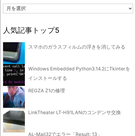
ア
ー
カ
イ
人気記事トップ5
ブ
スマホのガラスフィルムの浮きを消してみる
Windows Embedded Python3.14.2にTkinterを
インストールする
REGZA Z1の修理
LinkTheater LT-H91LANのコンデンサ交換
AL-Mail32でエラー「Result: 13」