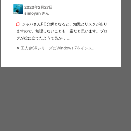
2020年2月27日
simoyan さん
ジャバさんPC分解となると、知識とリスクがあり
ますので、無理しないことも一案だと思います。ブロ
グが役に立てたようで良かっ ...
工人舎SRシリーズにWindows 7をインス...