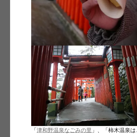
「
津和野温泉なごみの里
」、「柿木温泉は