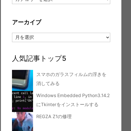
テ
ゴ
リ
アーカイブ
ー
ア
ー
カ
イ
人気記事トップ5
ブ
スマホのガラスフィルムの浮きを
消してみる
Windows Embedded Python3.14.2
にTkinterをインストールする
REGZA Z1の修理