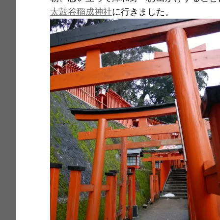
e
c
i
ai
t
p
太鼓谷稲成神社
に行きました。
e
l
y
b
Li
o
n
o
k
k