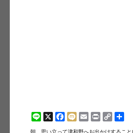
Li
X
F
M
E
Pr
C
n
a
ix
m
in
o
朝、思い立って津和野へお出かけすること