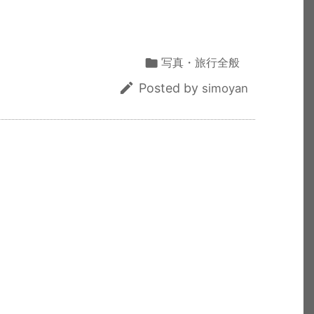
共
有

写真・旅行全般

Posted by
simoyan