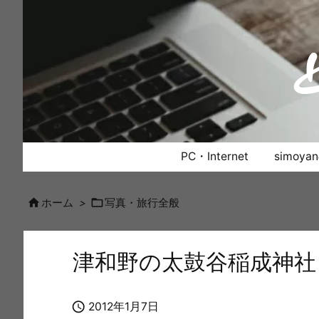
PC・Internet
simoy


ホーム
>
写真・旅行全般
津和野の太鼓谷稲成神社

2012年1月7日