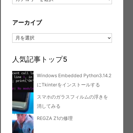
テ
ゴ
リ
アーカイブ
ー
ア
ー
カ
イ
人気記事トップ5
ブ
Windows Embedded Python3.14.2
にTkinterをインストールする
スマホのガラスフィルムの浮きを
消してみる
REGZA Z1の修理