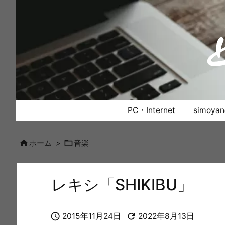
PC・Internet
simoy


ホーム
>
音楽
レキシ「SHIKIBU」


2015年11月24日
2022年8月13日