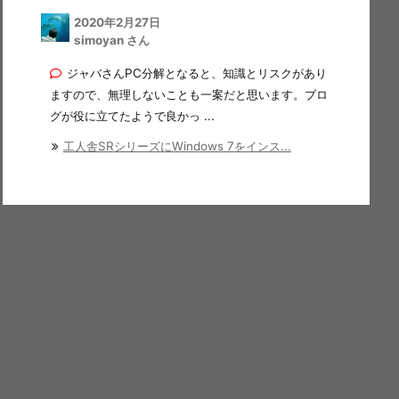
2020年2月27日
simoyan さん
ジャバさんPC分解となると、知識とリスクがあり
ますので、無理しないことも一案だと思います。ブロ
グが役に立てたようで良かっ ...
工人舎SRシリーズにWindows 7をインス...