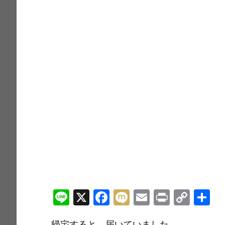
Li
X
F
M
E
Pr
C
n
a
ix
m
in
o
帰宅すると、届いていました。