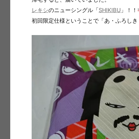
e
c
i
ai
t
p
e
l
y
レキシ
のニューシングル「
SHIKIBU
」！！
b
Li
初回限定仕様ということで「あ・ふろしき
o
n
o
k
k