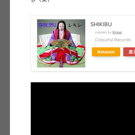
SHIKIBU
created by
Rinker
Colourful Records
Amazon
楽