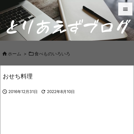


メニュ

サイド



ホーム
>
食べものいろいろ
前へ

おせち料理
次へ


2016年12月31日

2022年8月10日
検索