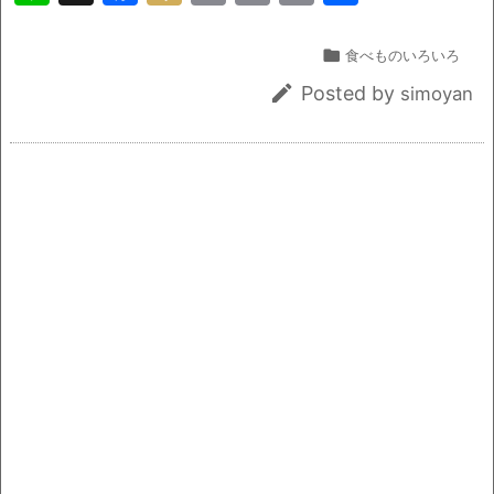
n
a
ix
m
in
o
有
e
c
i
ai
t
p

食べものいろいろ
e
l
y

Posted by
simoyan
b
Li
o
n
o
k
k