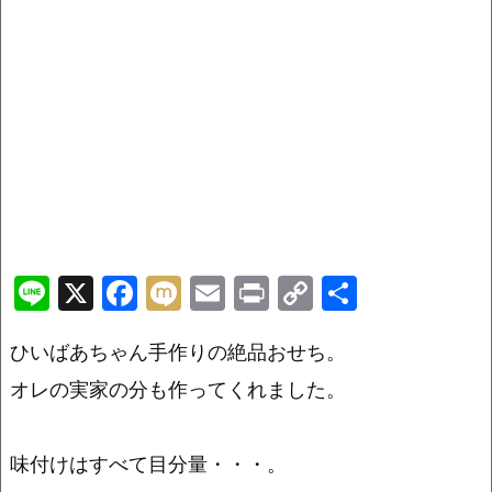
Li
X
F
M
E
Pr
C
共
n
a
ix
m
in
o
有
ひいばあちゃん手作りの絶品おせち。
e
c
i
ai
t
p
e
l
y
オレの実家の分も作ってくれました。
b
Li
o
n
味付けはすべて目分量・・・。