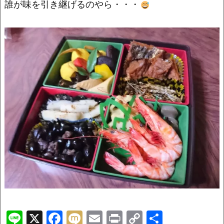
o
k
誰が味を引き継げるのやら・・・
k
Li
X
F
M
E
Pr
C
共