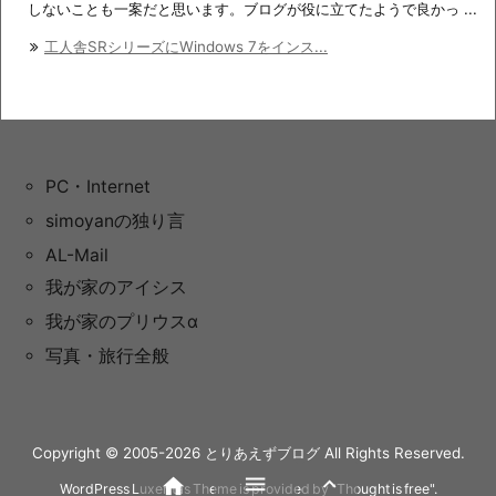
しないことも一案だと思います。ブログが役に立てたようで良かっ ...
工人舎SRシリーズにWindows 7をインス...
PC・Internet
simoyanの独り言
AL-Mail
我が家のアイシス
我が家のプリウスα
写真・旅行全般
Copyright ©
2005
-2026
とりあえずブログ
All Rights Reserved.



WordPress Luxeritas Theme is provided by "
Thought is free
".