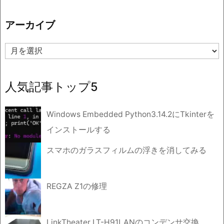
ゴ
リ
アーカイブ
ー
ア
ー
カ
イ
人気記事トップ5
ブ
Windows Embedded Python3.14.2にTkinterを
インストールする
スマホのガラスフィルムの浮きを消してみる
REGZA Z1の修理
LinkTheater LT-H91LANのコンデンサ交換