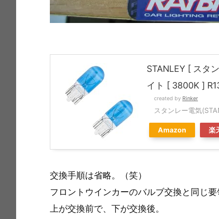
STANLEY [ 
イト [ 3800K ] R
created by
Rinker
スタンレー電気(STAN
Amazon
楽
交換手順は省略。（笑）
フロントウインカーのバルブ交換と同じ要
上が交換前で、下が交換後。