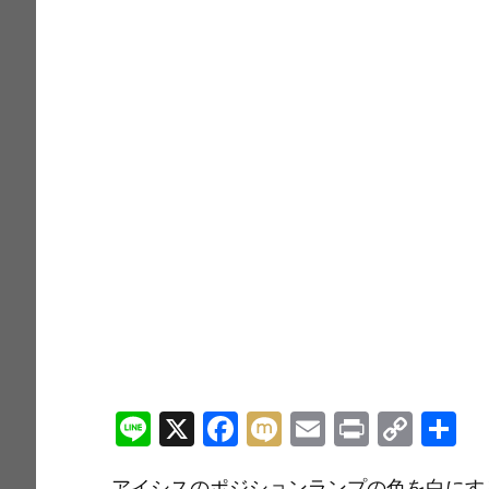
Li
X
F
M
E
Pr
C
n
a
ix
m
in
o
アイシスのポジションランプの色を白にす