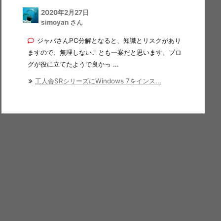
2020年2月27日
simoyan さん
ジャバさんPC分解となると、知識とリスクがあり
ますので、無理しないことも一案だと思います。ブロ
グが役に立てたようで良かっ ...
工人舎SRシリーズにWindows 7をインス...