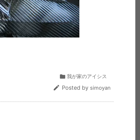
共
有

我が家のアイシス

Posted by
simoyan