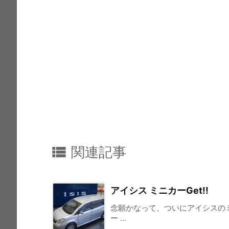

関連記事
アイシス ミニカーGet!!
念願かなって、ついにアイシスの
ー ...