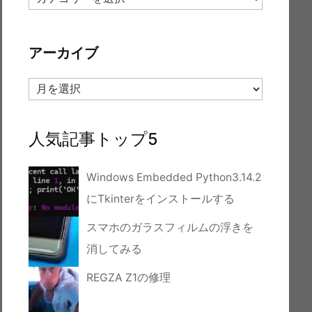
テ
ゴ
リ
アーカイブ
ー
ア
ー
カ
イ
人気記事トップ5
ブ
Windows Embedded Python3.14.2
にTkinterをインストールする
スマホのガラスフィルムの浮きを
消してみる
REGZA Z1の修理