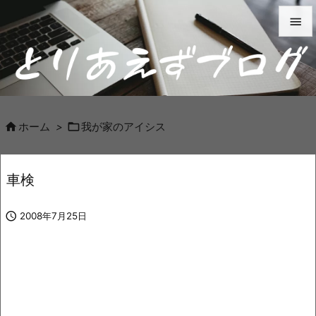


メニュ

サイド



ホーム
>
我が家のアイシス
前へ

車検
次へ


2008年7月25日
検索