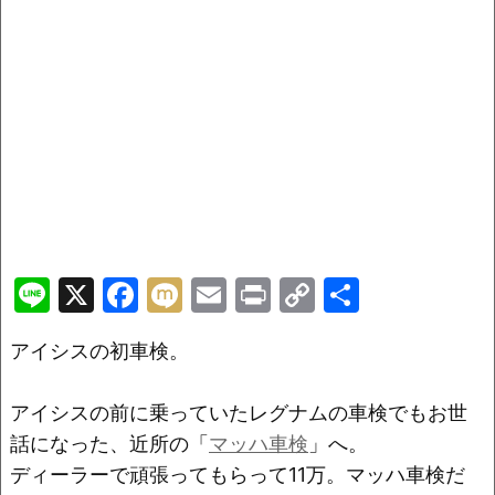
Li
X
F
M
E
Pr
C
共
n
a
ix
m
in
o
有
アイシスの初車検。
e
c
i
ai
t
p
e
l
y
アイシスの前に乗っていたレグナムの車検でもお世
b
Li
話になった、近所の「
マッハ車検
」へ。
o
n
ディーラーで頑張ってもらって11万。マッハ車検だ