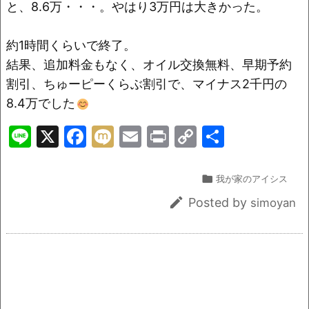
o
k
と、8.6万・・・。やはり3万円は大きかった。
k
約1時間くらいで終了。
結果、追加料金もなく、オイル交換無料、早期予約
割引、ちゅーピーくらぶ割引で、マイナス2千円の
8.4万でした
Li
X
F
M
E
Pr
C
共
n
a
ix
m
in
o
有
e
c
i
ai
t
p

我が家のアイシス
e
l
y

Posted by
simoyan
b
Li
o
n
o
k
k