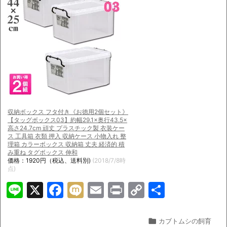
収納ボックス フタ付き《お徳用2個セット》
【タッグボックス03】約幅29.1×奥行43.5×
高さ24.7cm 頑丈 プラスチック製 衣装ケー
ス 工具箱 衣類 押入 収納ケース 小物入れ 整
理箱 カラーボックス 収納箱 丈夫 経済的 積
み重ね タグボックス 伸和
価格：1920円（税込、送料別)
(2018/7/8時
点)
Li
X
F
M
E
Pr
C
共
n
a
ix
m
in
o
有
e
c
i
ai
t
p

カブトムシの飼育