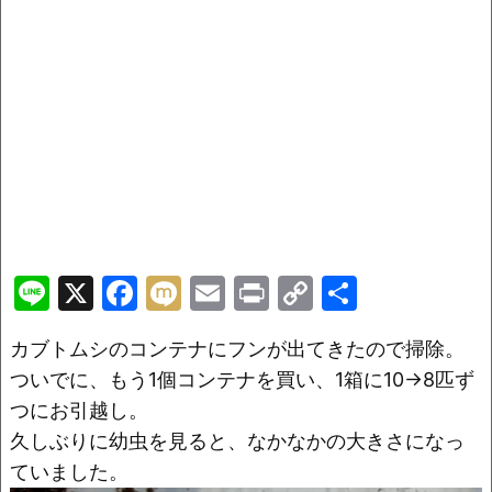
Li
X
F
M
E
Pr
C
共
n
a
ix
m
in
o
有
カブトムシのコンテナにフンが出てきたので掃除。
e
c
i
ai
t
p
ついでに、もう1個コンテナを買い、1箱に10→8匹ず
e
l
y
つにお引越し。
b
Li
久しぶりに幼虫を見ると、なかなかの大きさになっ
o
n
ていました。