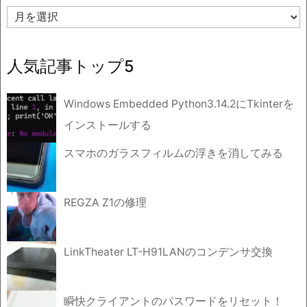
ア
ー
カ
イ
人気記事トップ5
ブ
Windows Embedded Python3.14.2にTkinterを
インストールする
スマホのガラスフィルムの浮きを消してみる
REGZA Z1の修理
LinkTheater LT-H91LANのコンデンサ交換
瞬快クライアントのパスワードをリセット！