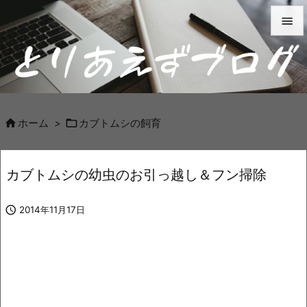


メニュ

サイド



ホーム
>
カブトムシの飼育
前へ

カブトムシの幼虫のお引っ越し＆フン掃除
次へ


2014年11月17日
検索